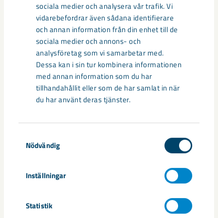
sociala medier och analysera vår trafik. Vi
vidarebefordrar även sådana identifierare
och annan information från din enhet till de
Sibirien-området i gamla Kiruna
sociala medier och annons- och
centrum avvecklas under 2026
analysföretag som vi samarbetar med.
Dessa kan i sin tur kombinera informationen
Under sommaren 2026 fortsätter avveckling av fastigheter i
med annan information som du har
gamla Kiruna centrum på grund av den pågående gruvdriften
tillhandahållit eller som de har samlat in när
– bland annat ...
du har använt deras tjänster.
Samtyckesval
Nödvändig
Inställningar
Statistik