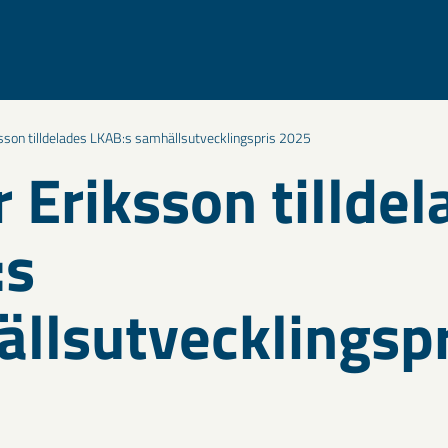
ksson tilldelades LKAB:s samhällsutvecklingspris 2025
r Eriksson tillde
:s
llsutvecklingspr