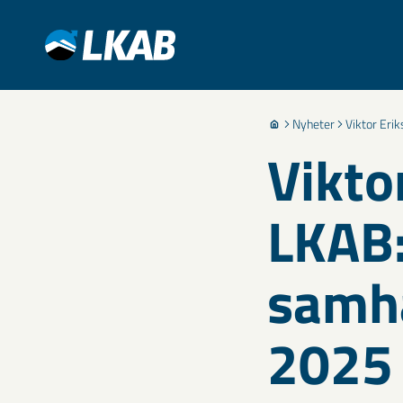
Nyheter
Viktor Eri
Vikto
LKAB
samhä
2025