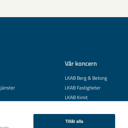
Vår koncern
LKAB Berg & Betong
tjänster
LKAB Fastigheter
LKAB Kimit
on
LKAB Mekaniska
onuppgifter
LKAB Minerals
Tillåt alla
kies
LKAB Wassara
ciala