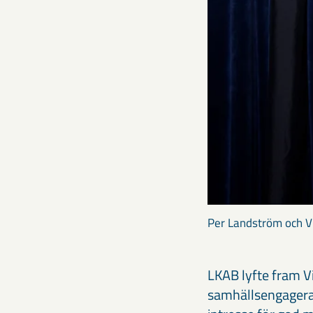
Per Landström och Vi
LKAB lyfte fram Vi
samhällsengagerad