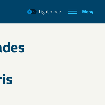
Light mode
Meny
lades
is