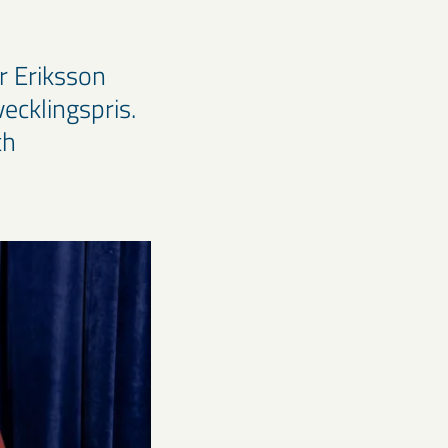
r Eriksson
ecklingspris.
ch