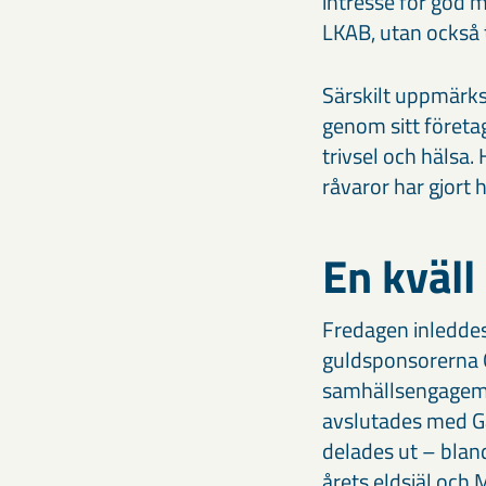
intresse för god m
LKAB, utan också t
Särskilt uppmärks
genom sitt företa
trivsel och hälsa
råvaror har gjort 
En kväll
Fredagen inleddes
guldsponsorerna 
samhällsengagem
avslutades med Gäl
delades ut – blan
årets eldsjäl och 