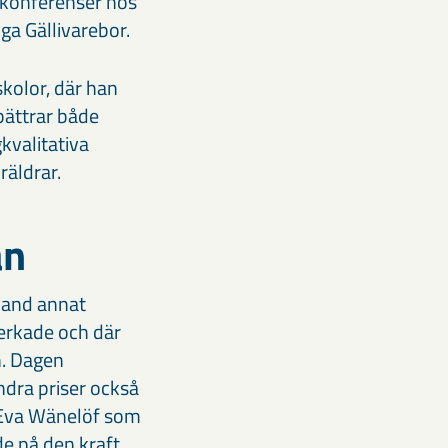
h konferenser hos
ga Gällivarebor.
kolor, där han
bättrar både
kvalitativa
räldrar.
an
land annat
rkade och där
. Dagen
ndra priser också
, Eva Wänelöf som
de på den kraft