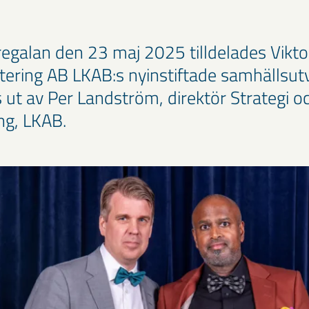
regalan den 23 maj 2025 tilldelades Vikto
atering AB LKAB:s nyinstiftade samhällsutv
s ut av Per Landström, direktör Strategi o
ng, LKAB.