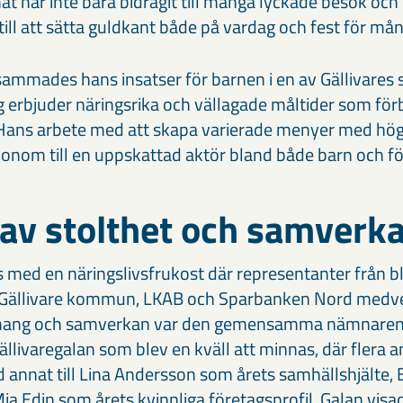
at har inte bara bidragit till många lyckade besök oc
ill att sätta guldkant både på vardag och fest för mån
ammades hans insatser för barnen i en av Gällivares s
g erbjuder näringsrika och vällagade måltider som för
. Hans arbete med att skapa varierade menyer med hög
honom till en uppskattad aktör bland både barn och fö
 av stolthet och samverk
 med en näringslivsfrukost där representanter från b
Gällivare kommun, LKAB och Sparbanken Nord medve
ang och samverkan var den gemensamma nämnaren
livaregalan som blev en kväll att minnas, där flera a
d annat till Lina Andersson som årets samhällshjälte
Mia Edin som årets kvinnliga företagsprofil. Galan visa