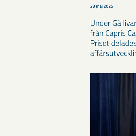
28 maj 2025
Under Gälliva
från Capris C
Priset delade
affärsutveckli