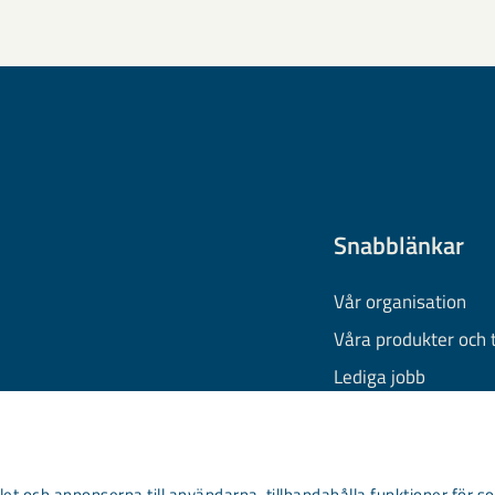
Snabblänkar
Vår organisation
Våra produkter och 
Lediga jobb
Finansiell informati
Behandling av pers
Information om coo
et och annonserna till användarna, tillhandahålla funktioner för so