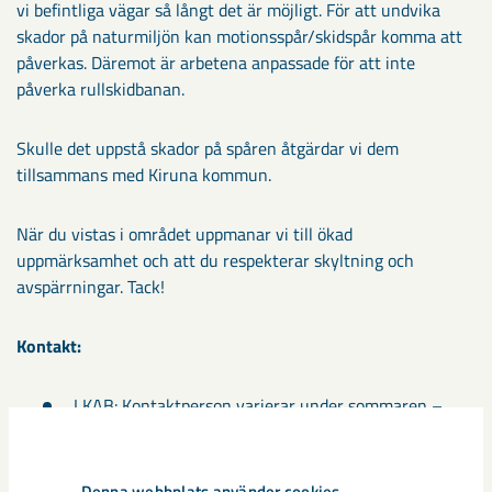
vi befintliga vägar så långt det är möjligt. För att undvika
skador på naturmiljön kan motionsspår/skidspår komma att
påverkas. Däremot är arbetena anpassade för att inte
påverka rullskidbanan.
Skulle det uppstå skador på spåren åtgärdar vi dem
tillsammans med Kiruna kommun.
När du vistas i området uppmanar vi till ökad
uppmärksamhet och att du respekterar skyltning och
avspärrningar. Tack!
Kontakt:
LKAB: Kontaktperson varierar under sommaren –
ring vår växel som kopplar dig rätt: 0771-760 000
Kiruna kommun: Jenny Strandgård 0980-707 08
Denna webbplats använder cookies