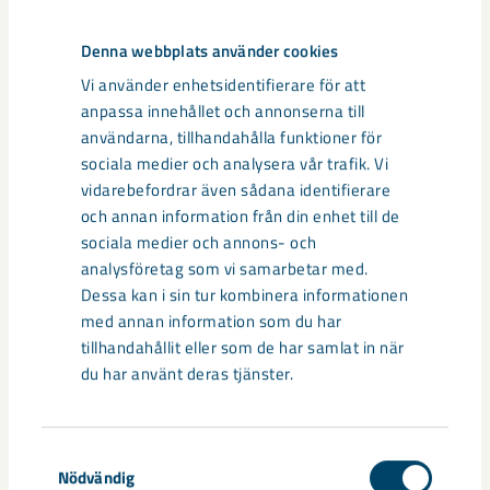
Denna webbplats använder cookies
Vi använder enhetsidentifierare för att
anpassa innehållet och annonserna till
användarna, tillhandahålla funktioner för
sociala medier och analysera vår trafik. Vi
vidarebefordrar även sådana identifierare
och annan information från din enhet till de
sociala medier och annons- och
analysföretag som vi samarbetar med.
Dessa kan i sin tur kombinera informationen
med annan information som du har
tillhandahållit eller som de har samlat in när
du har använt deras tjänster.
Sibirien-området i gamla Kiruna
centrum avvecklas under 2026
Samtyckesval
Under sommaren 2026 fortsätter avveckling av fastigheter i
Nödvändig
gamla Kiruna centrum på grund av den pågående gruvdriften