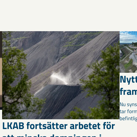
Nyt
fra
Nu syns
tar for
befintli
LKAB fortsätter arbetet för