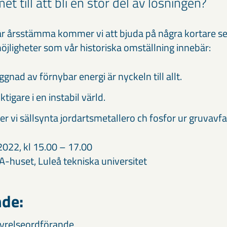
et till att bli en stor del av lösningen?
r årsstämma kommer vi att bjuda på några kortare s
jligheter som vår historiska omställning innebär:
nad av förnybar energi är nyckeln till allt.
iktigare i en instabil värld.
r vi sällsynta jordartsmetallero ch fosfor ur gruvavfa
2022, kl 15.00 – 17.00
A-huset, Luleå tekniska universitet
de:
tyrelseordförande