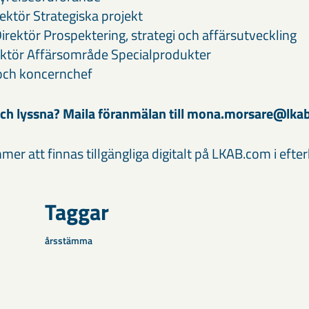
ektör Strategiska projekt
irektör Prospektering, strategi och affärsutveckling
ektör Affärsområde Specialprodukter
och koncernchef
 och lyssna? Maila föranmälan till mona.morsare@lk
er att finnas tillgängliga digitalt på LKAB.com i efte
Taggar
årsstämma