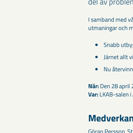
del av problem
I samband med vå
utmaningar och mö
Snabb utbygg
Järnet allt v
Nu återvinne
När:
Den 28 april 
Var:
LKAB-salen i 
Medverkan
Göran Persson, S