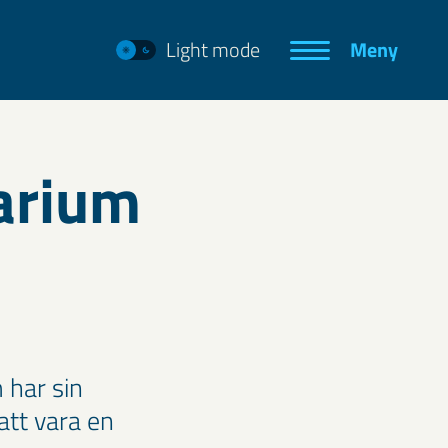
Light mode
Meny
arium
 har sin
att vara en