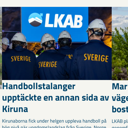
Handbollstalanger
Mar
upptäckte en annan sida av
väg
Kiruna
bost
Kirunaborna fick under helgen uppleva handboll på
LKAB pl
hög nivå när ungdomslandslag från Sverige, Norge,
genomf