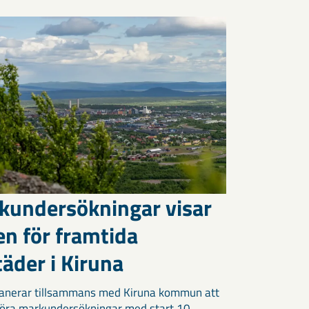
kundersökningar visar
en för framtida
äder i Kiruna
anerar tillsammans med Kiruna kommun att
öra markundersökningar med start 10