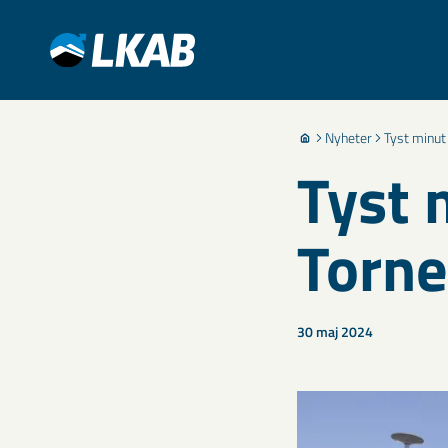
Nyheter
Tyst minut 
Tyst 
Torn
30 maj 2024