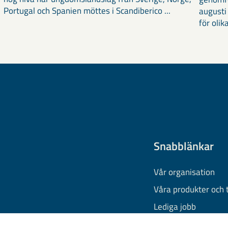
Portugal och Spanien möttes i Scandiberico ...
augusti
för olika
Snabblänkar
Vår organisation
Våra produkter och 
Lediga jobb
Finansiell informati