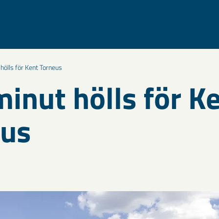
hölls för Kent Torneus
minut hölls för K
eus