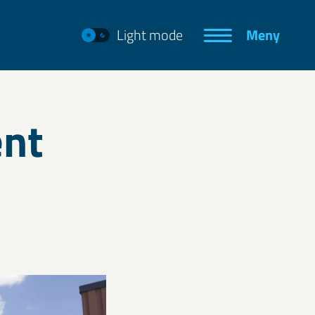
Light mode
Meny
ent