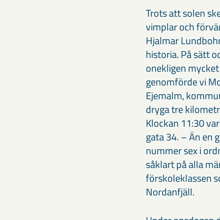
Trots att solen s
vimplar och förvän
Hjalmar Lundbohm
historia. På sätt o
onekligen mycket 
genomförde vi Mov
Ejemalm, kommuni
dryga tre kilomet
Klockan 11:30 var
gata 34. – Än en g
nummer sex i ordn
såklart på alla m
förskoleklassen s
Nordanfjäll.