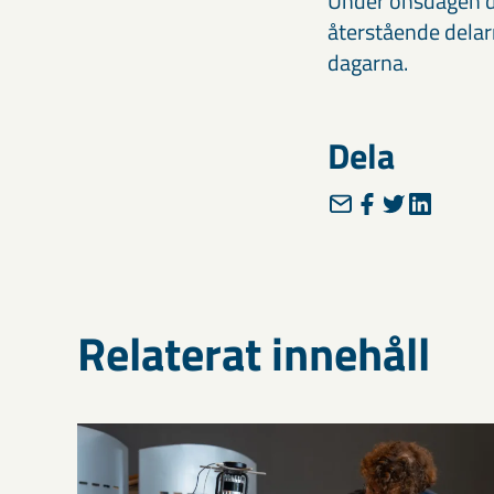
Under onsdagen d
återstående dela
dagarna.
Dela
Relaterat innehåll