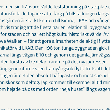
ken med sin frånvaro rådde feststämning på startplatse
tansfulla deltagare satte färg på tillställningen längs
sgården är starkt knuten till Kiruna, LKAB och vår
ch vis tror jag att de flesta har en relation till byggna
för staden och har ett högt kulturhistoriskt värde. A
e Walken – för att göra allmänheten delaktig i flytte
katör vid LKAB. Den 196 ton tunga byggnaden gick 
rarna längs vägen E10 och genom det gamla järnvägs
 den första av tre delar framme på det nya adressen 
ång genomförde vi en framgångsrik flytt. Trots att det 
ingen är det den absolut häftigaste och mest speciell
änniskor som deltog. Jag kommer till exempel alltid m
om hejade på oss med orden ”heja huset” längs vägen