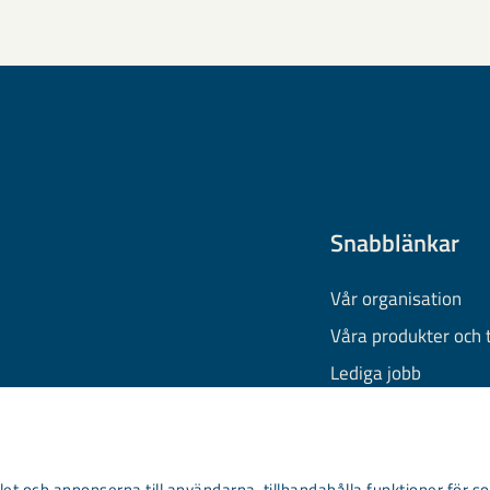
Snabblänkar
Vår organisation
Våra produkter och 
Lediga jobb
Finansiell informati
Behandling av pers
Information om coo
et och annonserna till användarna, tillhandahålla funktioner för so