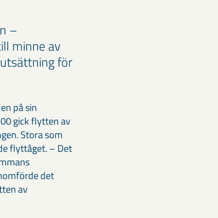
n –
ill minne av
utsättning för
en på sin
00 gick flytten av
ingen. Stora som
e flyttåget. – Det
lsammans
genomförde det
tten av