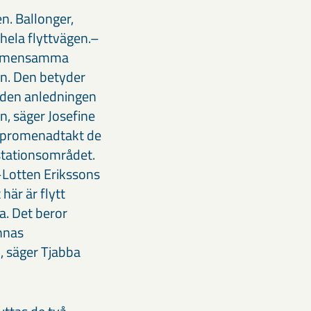
n. Ballonger,
 hela flyttvägen.–
 gemensamma
den. Den betyder
v den anledningen
n, säger Josefine
i promenadtakt de
stationsområdet.
–Lotten Erikssons
här är flytt
a. Det beror
innas
, säger Tjabba