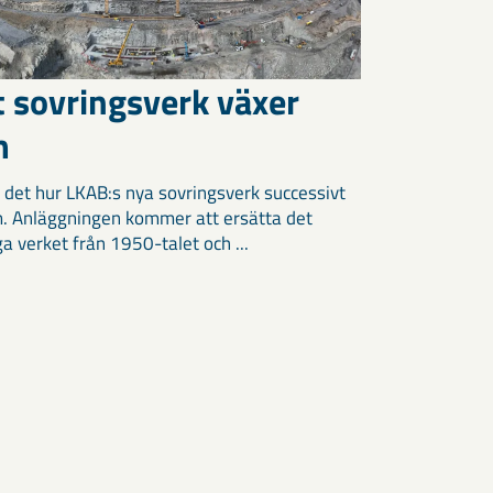
t sovringsverk växer
m
 det hur LKAB:s nya sovringsverk successivt
m. Anläggningen kommer att ersätta det
ga verket från 1950-talet och ...