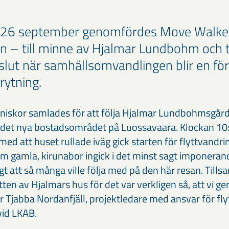
 26 september genomfördes Move Walke
en – till minne av Hjalmar Lundbohm och t
 slut när samhällsomvandlingen blir en för
rytning.
iskor samlades för att följa Hjalmar Lundbohmsgård
ll det nya bostadsområdet på Luossavaara. Klockan 10:
 med att huset rullade iväg gick starten för flyttvandr
om gamla, kirunabor ingick i det minst sagt imponerand
tigt att så många ville följa med på den här resan. Til
ten av Hjalmars hus för det var verkligen så, att vi 
r Tjabba Nordanfjäll, projektledare med ansvar för fly
vid LKAB.