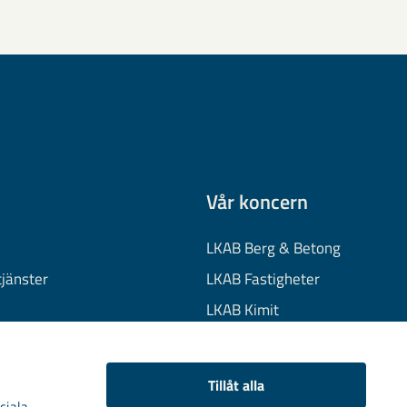
Vår koncern
LKAB Berg & Betong
tjänster
LKAB Fastigheter
LKAB Kimit
on
LKAB Mekaniska
onuppgifter
LKAB Minerals
Tillåt alla
kies
LKAB Wassara
ciala