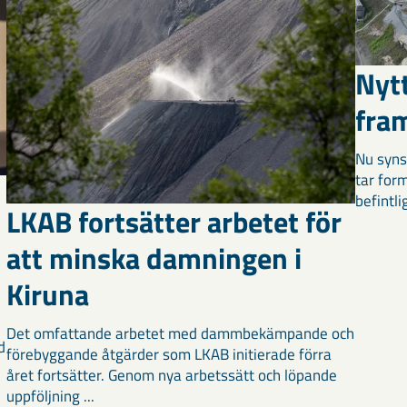
Nyt
fra
Nu syns
tar for
befintli
LKAB fortsätter arbetet för
att minska damningen i
Kiruna
Det omfattande arbetet med dammbekämpande och
d
förebyggande åtgärder som LKAB initierade förra
året fortsätter. Genom nya arbetssätt och löpande
uppföljning ...