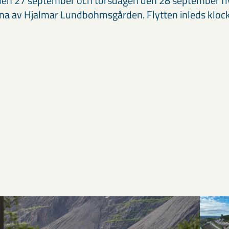
en 27 september och torsdagen den 28 september fly
rna av Hjalmar Lundbohmsgården. Flytten inleds kloc