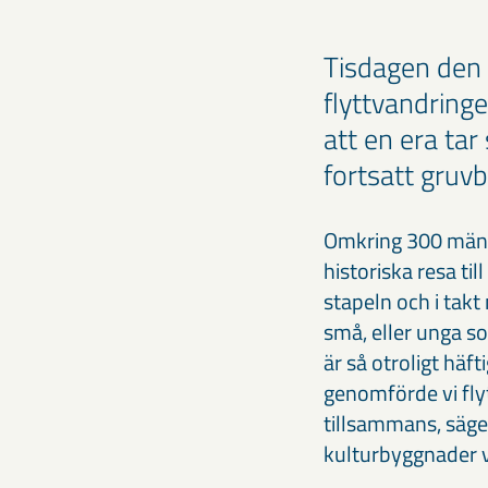
Tisdagen den
flyttvandring
att en era tar
fortsatt gruvb
Omkring 300 männ
historiska resa ti
stapeln och i takt
små, eller unga s
är så otroligt häf
genomförde vi flyt
tillsammans, säge
kulturbyggnader 