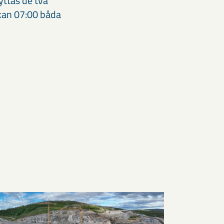
ttas de två
kan 07:00 båda