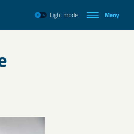
Light mode
Meny
e