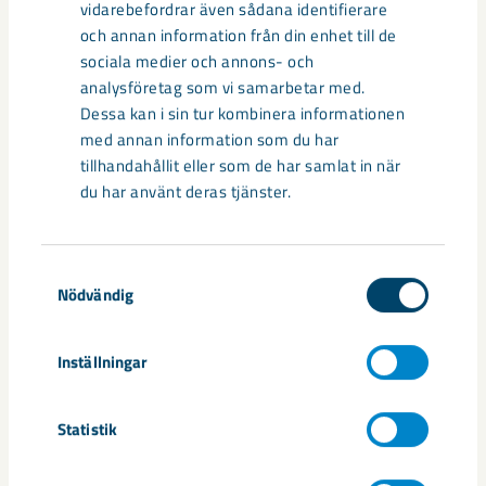
vidarebefordrar även sådana identifierare
Sibirien-området i gamla Kiruna
och annan information från din enhet till de
centrum avvecklas under 2026
sociala medier och annons- och
analysföretag som vi samarbetar med.
Under sommaren 2026 fortsätter avveckling av fastigheter i
Dessa kan i sin tur kombinera informationen
gamla Kiruna centrum på grund av den pågående gruvdriften
med annan information som du har
– bland annat ...
tillhandahållit eller som de har samlat in när
du har använt deras tjänster.
Samtyckesval
Nödvändig
Inställningar
Statistik
Handbollstalanger upptäckte en