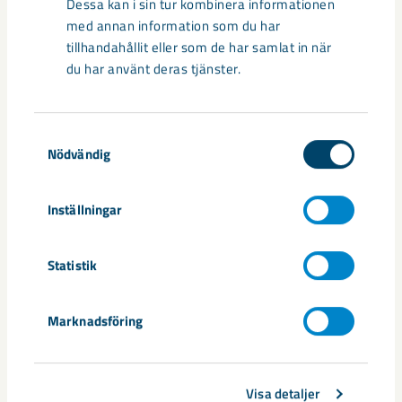
Dessa kan i sin tur kombinera informationen
med annan information som du har
tillhandahållit eller som de har samlat in när
du har använt deras tjänster.
Samtyckesval
Nödvändig
Inställningar
Handbollstalanger upptäckte en
annan sida av Kiruna
Statistik
Kirunaborna fick under helgen uppleva handboll på hög nivå
när ungdomslandslag från Sverige, Norge, Portugal och
Marknadsföring
Spanien möttes i Scandiberico ...
Visa detaljer