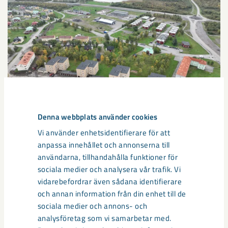
Denna webbplats använder cookies
Vi använder enhetsidentifierare för att
Sibirien-området i gamla Kiruna
anpassa innehållet och annonserna till
centrum avvecklas under 2026
användarna, tillhandahålla funktioner för
sociala medier och analysera vår trafik. Vi
Under sommaren 2026 fortsätter avveckling av fastigheter i
vidarebefordrar även sådana identifierare
gamla Kiruna centrum på grund av den pågående gruvdriften
och annan information från din enhet till de
– bland annat ...
sociala medier och annons- och
analysföretag som vi samarbetar med.