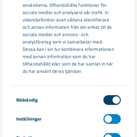
användarna, tillhandahålla funktioner för
sociala medier och analysera vår trafik. Vi
vidarebefordrar även sådana identifierare
och annan information från din enhet till de
sociala medier och annons- och
Sibirien-området i gamla Kiruna
analysföretag som vi samarbetar med.
centrum avvecklas under 2026
Dessa kan i sin tur kombinera informationen
med annan information som du har
Under sommaren 2026 fortsätter avveckling av fastigheter i
tillhandahållit eller som de har samlat in när
gamla Kiruna centrum på grund av den pågående gruvdriften
du har använt deras tjänster.
– bland annat ...
Samtyckesval
Nödvändig
Inställningar