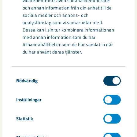
Sibirien-området i gamla Kiruna
vidarebefordrar även sådana identifierare
och annan information från din enhet till de
centrum avvecklas under 2026
sociala medier och annons- och
analysföretag som vi samarbetar med.
Under sommaren 2026 fortsätter avveckling av fastigheter i
Dessa kan i sin tur kombinera informationen
gamla Kiruna centrum på grund av den pågående gruvdriften
med annan information som du har
– bland annat ...
tillhandahållit eller som de har samlat in när
du har använt deras tjänster.
Samtyckesval
Nödvändig
Inställningar
Statistik
Handbollstalanger upptäckte en