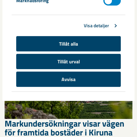
annan sida av Kiruna
Marknadsföring
Kirunaborna fick under helgen uppleva handboll på hög nivå
när ungdomslandslag från Sverige, Norge, Portugal och
Visa detaljer
Spanien möttes i Scandiberico ...
Tillåt alla
Tillåt urval
Avvisa
Markundersökningar visar vägen
för framtida bostäder i Kiruna