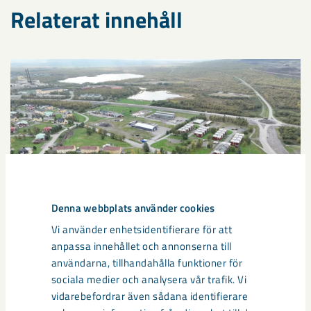
Relaterat innehåll
Denna webbplats använder cookies
Vi använder enhetsidentifierare för att
anpassa innehållet och annonserna till
användarna, tillhandahålla funktioner för
Sibirien-området i gamla Kiruna
sociala medier och analysera vår trafik. Vi
vidarebefordrar även sådana identifierare
centrum avvecklas under 2026