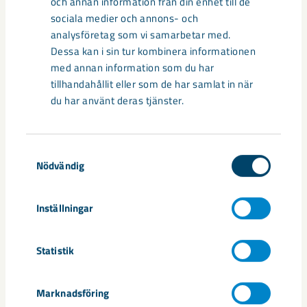
och annan information från din enhet till de
sociala medier och annons- och
Under sommaren 2026 fortsätter avveckling av fastigheter i
analysföretag som vi samarbetar med.
gamla Kiruna centrum på grund av den pågående gruvdriften
Dessa kan i sin tur kombinera informationen
– bland annat ...
med annan information som du har
tillhandahållit eller som de har samlat in när
du har använt deras tjänster.
Samtyckesval
Nödvändig
Inställningar
Statistik
Handbollstalanger upptäckte en
annan sida av Kiruna
Marknadsföring