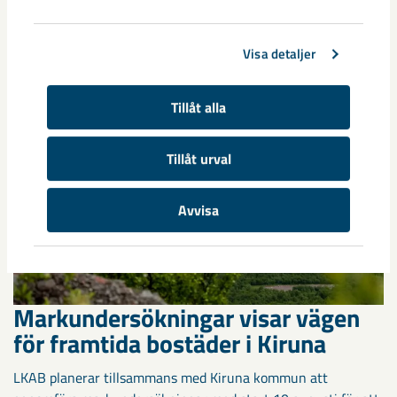
Kirunaborna fick under helgen uppleva handboll på hög nivå
när ungdomslandslag från Sverige, Norge, Portugal och
Spanien möttes i Scandiberico ...
Visa detaljer
Tillåt alla
Tillåt urval
Avvisa
Markundersökningar visar vägen
för framtida bostäder i Kiruna
LKAB planerar tillsammans med Kiruna kommun att