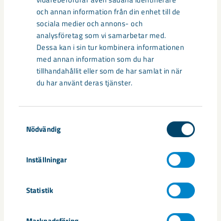
Sibirien-området i gamla Kiruna
och annan information från din enhet till de
centrum avvecklas under 2026
sociala medier och annons- och
analysföretag som vi samarbetar med.
Under sommaren 2026 fortsätter avveckling av fastigheter i
Dessa kan i sin tur kombinera informationen
gamla Kiruna centrum på grund av den pågående gruvdriften
med annan information som du har
– bland annat ...
tillhandahållit eller som de har samlat in när
du har använt deras tjänster.
Samtyckesval
Nödvändig
Inställningar
Statistik
Handbollstalanger upptäckte en
Marknadsföring