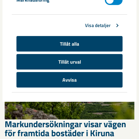
annan sida av Kiruna
Kirunaborna fick under helgen uppleva handboll på hög nivå
när ungdomslandslag från Sverige, Norge, Portugal och
Visa detaljer
Spanien möttes i Scandiberico ...
Tillåt alla
Tillåt urval
Avvisa
Markundersökningar visar vägen
för framtida bostäder i Kiruna