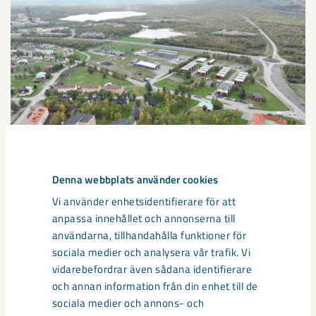
Denna webbplats använder cookies
Vi använder enhetsidentifierare för att
anpassa innehållet och annonserna till
Sibirien-området i gamla Kiruna
användarna, tillhandahålla funktioner för
centrum avvecklas under 2026
sociala medier och analysera vår trafik. Vi
vidarebefordrar även sådana identifierare
Under sommaren 2026 fortsätter avveckling av fastigheter i
och annan information från din enhet till de
gamla Kiruna centrum på grund av den pågående gruvdriften
sociala medier och annons- och
– bland annat ...