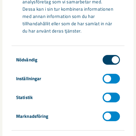
analysföretag som vi samarbetar med.
Dessa kan i sin tur kombinera informationen
med annan information som du har
tillhandahållit eller som de har samlat in när
du har använt deras tjänster.
Samtyckesval
Nödvändig
Inställningar
Handbollstalanger upptäckte en
annan sida av Kiruna
Statistik
Kirunaborna fick under helgen uppleva handboll på hög nivå
Marknadsföring
när ungdomslandslag från Sverige, Norge, Portugal och
Spanien möttes i Scandiberico ...