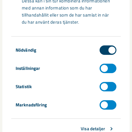
Dessa kan i sin tur kombinera informationen
med annan information som du har
tillhandahållit eller som de har samlat in när
du har använt deras tjänster.
Samtyckesval
Nödvändig
Handbollstalanger upptäckte en
Inställningar
annan sida av Kiruna
Statistik
Kirunaborna fick under helgen uppleva handboll på hög nivå
när ungdomslandslag från Sverige, Norge, Portugal och
Marknadsföring
Spanien möttes i Scandiberico ...
Visa detaljer