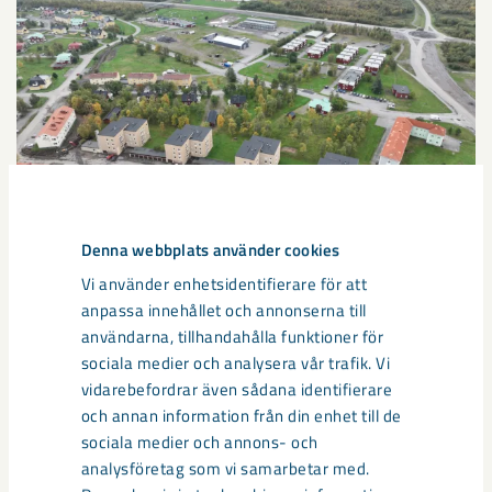
Denna webbplats använder cookies
Sibirien-området i gamla Kiruna
Vi använder enhetsidentifierare för att
anpassa innehållet och annonserna till
centrum avvecklas under 2026
användarna, tillhandahålla funktioner för
sociala medier och analysera vår trafik. Vi
Under sommaren 2026 fortsätter avveckling av fastigheter i
vidarebefordrar även sådana identifierare
gamla Kiruna centrum på grund av den pågående gruvdriften
och annan information från din enhet till de
– bland annat ...
sociala medier och annons- och
analysföretag som vi samarbetar med.