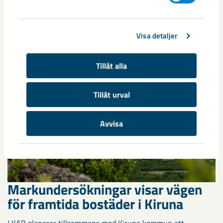
Kirunaborna fick under helgen uppleva handboll på hög nivå
när ungdomslandslag från Sverige, Norge, Portugal och
Visa detaljer
Spanien möttes i Scandiberico ...
Tillåt alla
Tillåt urval
Avvisa
Markundersökningar visar vägen
för framtida bostäder i Kiruna