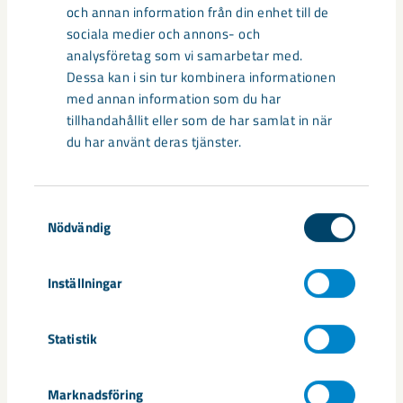
centrum avvecklas under 2026
och annan information från din enhet till de
sociala medier och annons- och
Under sommaren 2026 fortsätter avveckling av fastigheter i
analysföretag som vi samarbetar med.
gamla Kiruna centrum på grund av den pågående gruvdriften
Dessa kan i sin tur kombinera informationen
– bland annat ...
med annan information som du har
tillhandahållit eller som de har samlat in när
du har använt deras tjänster.
Samtyckesval
Nödvändig
Inställningar
Statistik
Handbollstalanger upptäckte en
annan sida av Kiruna
Marknadsföring