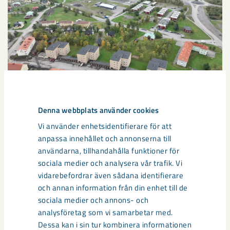
Denna webbplats använder cookies
Sibirien-området i gamla Kiruna
Vi använder enhetsidentifierare för att
centrum avvecklas under 2026
anpassa innehållet och annonserna till
användarna, tillhandahålla funktioner för
Under sommaren 2026 fortsätter avveckling av fastigheter i
sociala medier och analysera vår trafik. Vi
gamla Kiruna centrum på grund av den pågående gruvdriften
vidarebefordrar även sådana identifierare
– bland annat ...
och annan information från din enhet till de
sociala medier och annons- och
analysföretag som vi samarbetar med.
Dessa kan i sin tur kombinera informationen