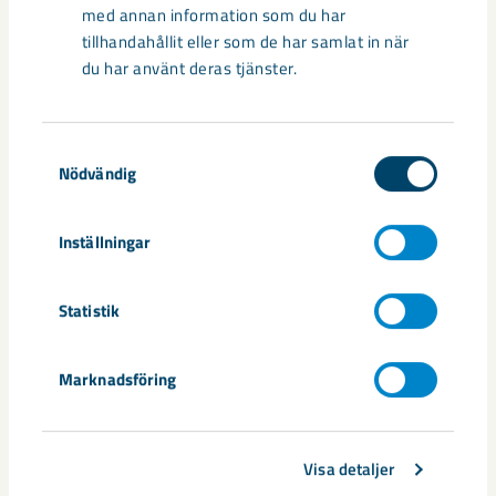
med annan information som du har
tillhandahållit eller som de har samlat in när
du har använt deras tjänster.
Samtyckesval
Nödvändig
Handbollstalanger upptäckte en
Inställningar
annan sida av Kiruna
Statistik
Kirunaborna fick under helgen uppleva handboll på hög nivå
när ungdomslandslag från Sverige, Norge, Portugal och
Spanien möttes i Scandiberico ...
Marknadsföring
Visa detaljer