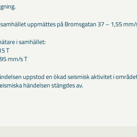
gning.
 i samhället uppmättes på Bromsgatan 37 – 1,55 mm/s
ätare i samhället:
15 T
0,95 mm/s T
delsen uppstod en ökad seismisk aktivitet i område
eismiska händelsen stängdes av.