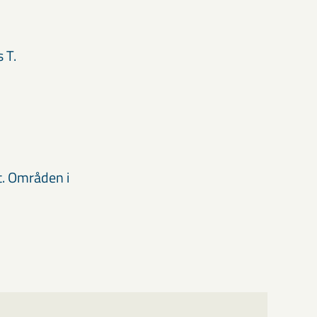
 T.
t. Områden i