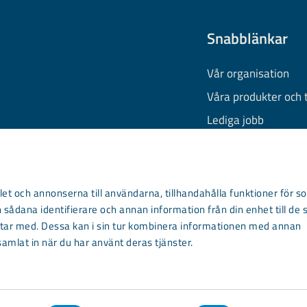
Snabblänkar
Vår organisation
Våra produkter och 
Lediga jobb
Finansiell informati
Behandling av pers
Information om coo
et och annonserna till användarna, tillhandahålla funktioner för so
 sådana identifierare och annan information från din enhet till de 
Kontakta oss
ar med. Dessa kan i sin tur kombinera informationen med annan
samlat in när du har använt deras tjänster.