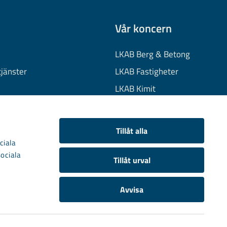
Vår koncern
LKAB Berg & Betong
tjänster
LKAB Fastigheter
LKAB Kimit
on
LKAB Mekaniska
onuppgifter
LKAB Minerals
Tillåt alla
kies
LKAB Wassara
ciala
sociala
Samhällsutveckling
Tillåt urval
Avvisa