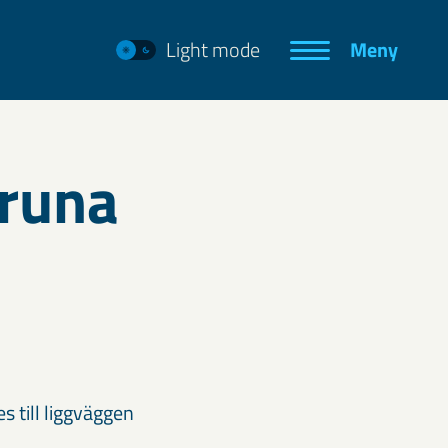
Light mode
Meny
iruna
 till liggväggen