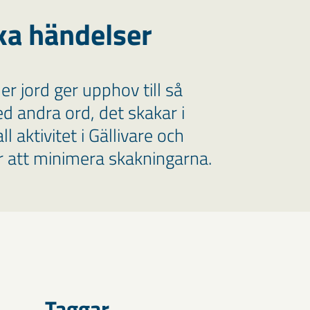
ka händelser
r jord ger upphov till så
ed andra ord, det skakar i
 aktivitet i Gällivare och
ör att minimera skakningarna.
Taggar