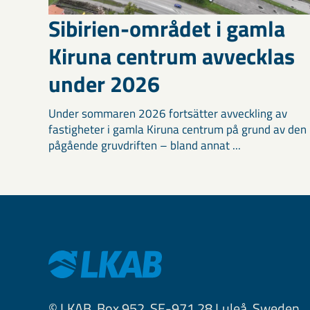
Sibirien-området i gamla
Kiruna centrum avvecklas
under 2026
Under sommaren 2026 fortsätter avveckling av
fastigheter i gamla Kiruna centrum på grund av den
pågående gruvdriften – bland annat ...
© LKAB, Box 952, SE-971 28 Luleå, Sweden