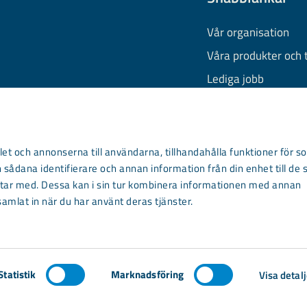
Vår organisation
Våra produkter och 
Lediga jobb
Finansiell informati
Behandling av pers
Information om coo
et och annonserna till användarna, tillhandahålla funktioner för so
 sådana identifierare och annan information från din enhet till de 
Kontakta oss
ar med. Dessa kan i sin tur kombinera informationen med annan
samlat in när du har använt deras tjänster.
Statistik
Marknadsföring
Visa detalj