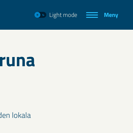
Light mode
Meny
iruna
den lokala