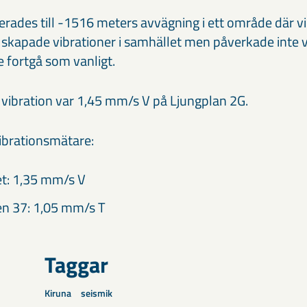
erades till -1516 meters avvägning i ett område där vi
n skapade vibrationer i samhället men påverkade inte
 fortgå som vanligt.
ibration var 1,45 mm/s V på Ljungplan 2G.
vibrationsmätare:
t: 1,35 mm/s V
n 37: 1,05 mm/s T
Taggar
Kiruna
seismik