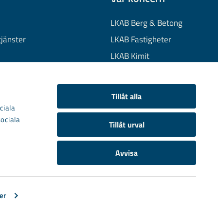
LKAB Berg & Betong
tjänster
LKAB Fastigheter
LKAB Kimit
on
LKAB Mekaniska
onuppgifter
LKAB Minerals
Tillåt alla
kies
LKAB Wassara
ciala
sociala
Samhällsutveckling
Tillåt urval
Avvisa
er