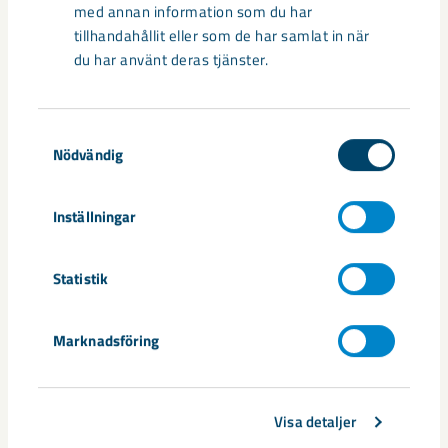
med annan information som du har
tillhandahållit eller som de har samlat in när
du har använt deras tjänster.
Samtyckesval
Nödvändig
Handbollstalanger upptäckte en
Inställningar
annan sida av Kiruna
Kirunaborna fick under helgen uppleva handboll på hög nivå
Statistik
när ungdomslandslag från Sverige, Norge, Portugal och
Spanien möttes i Scandiberico ...
Marknadsföring
Visa detaljer