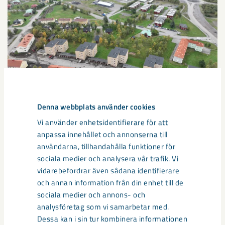
Denna webbplats använder cookies
Sibirien-området i gamla Kiruna
Vi använder enhetsidentifierare för att
centrum avvecklas under 2026
anpassa innehållet och annonserna till
användarna, tillhandahålla funktioner för
Under sommaren 2026 fortsätter avveckling av fastigheter i
sociala medier och analysera vår trafik. Vi
gamla Kiruna centrum på grund av den pågående gruvdriften
vidarebefordrar även sådana identifierare
– bland annat ...
och annan information från din enhet till de
sociala medier och annons- och
analysföretag som vi samarbetar med.
Dessa kan i sin tur kombinera informationen