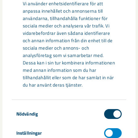
Vi använder enhetsidentifierare för att
anpassa innehållet och annonserna till
användarna, tillhandahålla funktioner för
sociala medier och analysera vår trafik. Vi
vidarebefordrar även sådana identifierare
och annan information från din enhet till de
sociala medier och annons- och
analysföretag som vi samarbetar med.
Dessa kan i sin tur kombinera informationen
Sibirien-området i gamla Kiruna
med annan information som du har
centrum avvecklas under 2026
tillhandahållit eller som de har samlat in när
du har använt deras tjänster.
Under sommaren 2026 fortsätter avveckling av fastigheter i
gamla Kiruna centrum på grund av den pågående gruvdriften
– bland annat ...
Samtyckesval
Nödvändig
Inställningar