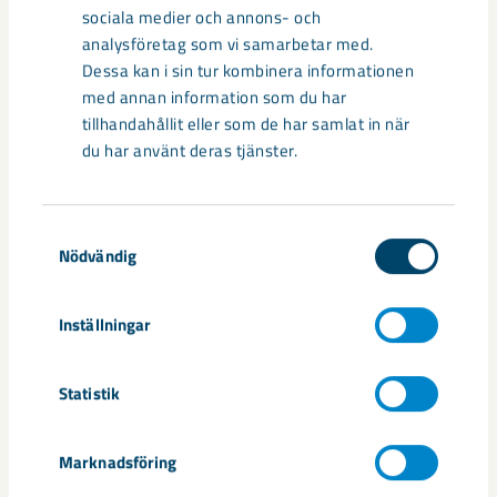
Under sommaren 2026 fortsätter avveckling av fastigheter i
sociala medier och annons- och
gamla Kiruna centrum på grund av den pågående gruvdriften
analysföretag som vi samarbetar med.
– bland annat ...
Dessa kan i sin tur kombinera informationen
med annan information som du har
tillhandahållit eller som de har samlat in när
du har använt deras tjänster.
Samtyckesval
Nödvändig
Inställningar
Handbollstalanger upptäckte en
Statistik
annan sida av Kiruna
Marknadsföring
Kirunaborna fick under helgen uppleva handboll på hög nivå