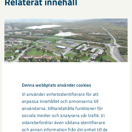
Relaterat innehåll
Denna webbplats använder cookies
Vi använder enhetsidentifierare för att
anpassa innehållet och annonserna till
användarna, tillhandahålla funktioner för
Sibirien-området i gamla Kiruna
sociala medier och analysera vår trafik. Vi
centrum avvecklas under 2026
vidarebefordrar även sådana identifierare
och annan information från din enhet till de