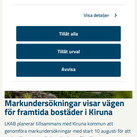
när ungdomslandslag från Sverige, Norge, Portugal och
Spanien möttes i Scandiberico ...
Visa detaljer
Tillåt alla
Tillåt urval
Avvisa
Markundersökningar visar vägen
för framtida bostäder i Kiruna
LKAB planerar tillsammans med Kiruna kommun att
genomföra markundersökningar med start 10 augusti för att