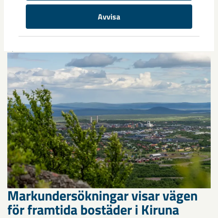
annan sida av Kiruna
Avvisa
Kirunaborna fick under helgen uppleva handboll på hög nivå
när ungdomslandslag från Sverige, Norge, Portugal och
Spanien möttes i Scandiberico ...
Markundersökningar visar vägen
för framtida bostäder i Kiruna