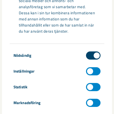
sociala medier och annons- och
gamla Kiruna centrum på grund av den pågående gruvdriften
analysföretag som vi samarbetar med.
– bland annat ...
Dessa kan i sin tur kombinera informationen
med annan information som du har
tillhandahållit eller som de har samlat in när
du har använt deras tjänster.
Samtyckesval
Nödvändig
Inställningar
Handbollstalanger upptäckte en
Statistik
annan sida av Kiruna
Marknadsföring
Kirunaborna fick under helgen uppleva handboll på hög nivå
när ungdomslandslag från Sverige, Norge, Portugal och