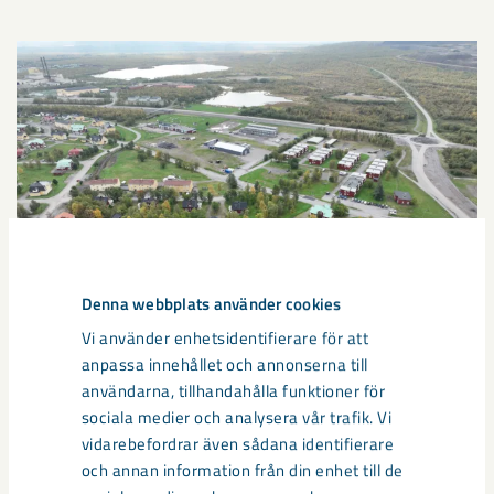
Denna webbplats använder cookies
Vi använder enhetsidentifierare för att
anpassa innehållet och annonserna till
Sibirien-området i gamla Kiruna
användarna, tillhandahålla funktioner för
sociala medier och analysera vår trafik. Vi
centrum avvecklas under 2026
vidarebefordrar även sådana identifierare
och annan information från din enhet till de
Under sommaren 2026 fortsätter avveckling av fastigheter i