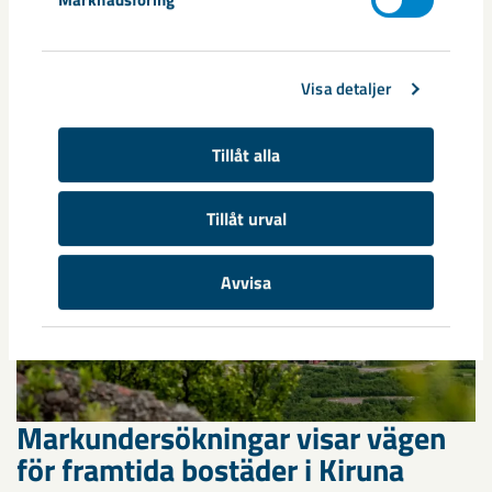
annan sida av Kiruna
Kirunaborna fick under helgen uppleva handboll på hög nivå
när ungdomslandslag från Sverige, Norge, Portugal och
Visa detaljer
Spanien möttes i Scandiberico ...
Tillåt alla
Tillåt urval
Avvisa
Markundersökningar visar vägen
för framtida bostäder i Kiruna