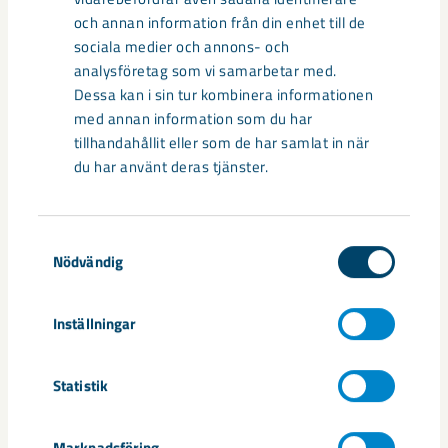
Sibirien-området i gamla Kiruna
och annan information från din enhet till de
centrum avvecklas under 2026
sociala medier och annons- och
analysföretag som vi samarbetar med.
Under sommaren 2026 fortsätter avveckling av fastigheter i
Dessa kan i sin tur kombinera informationen
gamla Kiruna centrum på grund av den pågående gruvdriften
med annan information som du har
– bland annat ...
tillhandahållit eller som de har samlat in när
du har använt deras tjänster.
Samtyckesval
Nödvändig
Inställningar
Statistik
Handbollstalanger upptäckte en
Marknadsföring