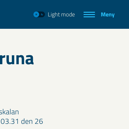
Light mode
Meny
iruna
skalan
n 03.31 den 26