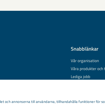
Snabblänkar
Vår organisation
Våra produkter och 
Lediga jobb
Finansiell informati
Behandling av pers
Information om coo
et och annonserna till användarna, tillhandahålla funktioner för so