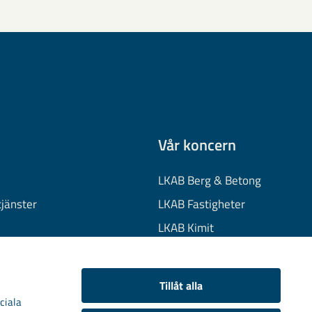
Vår koncern
LKAB Berg & Betong
tjänster
LKAB Fastigheter
LKAB Kimit
on
LKAB Mekaniska
onuppgifter
LKAB Minerals
Tillåt alla
kies
LKAB Wassara
ciala