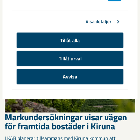
Kirunaborna fick under helgen uppleva handboll på hög nivå
när ungdomslandslag från Sverige, Norge, Portugal och
Spanien möttes i Scandiberico ...
Visa detaljer
Tillåt alla
Tillåt urval
Avvisa
Markundersökningar visar vägen
för framtida bostäder i Kiruna
LKAB planerar tillsammans med Kiruna kommun att