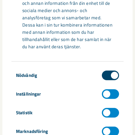
centrum avvecklas under 2026
och annan information från din enhet till de
sociala medier och annons- och
Under sommaren 2026 fortsätter avveckling av fastigheter i
analysföretag som vi samarbetar med.
gamla Kiruna centrum på grund av den pågående gruvdriften
Dessa kan i sin tur kombinera informationen
– bland annat ...
med annan information som du har
tillhandahållit eller som de har samlat in när
du har använt deras tjänster.
Samtyckesval
Nödvändig
Inställningar
Statistik
Handbollstalanger upptäckte en
annan sida av Kiruna
Marknadsföring