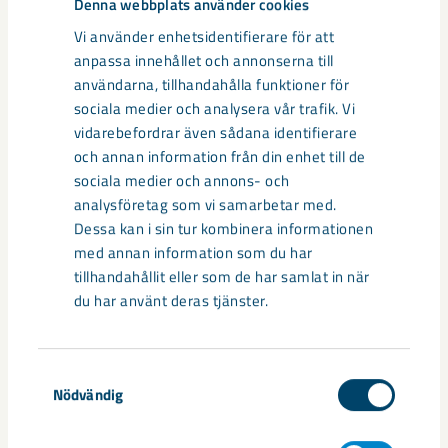
Denna webbplats använder cookies
Vi använder enhetsidentifierare för att
anpassa innehållet och annonserna till
användarna, tillhandahålla funktioner för
sociala medier och analysera vår trafik. Vi
vidarebefordrar även sådana identifierare
och annan information från din enhet till de
sociala medier och annons- och
analysföretag som vi samarbetar med.
Dessa kan i sin tur kombinera informationen
med annan information som du har
Sibirien-området i gamla Kiruna
tillhandahållit eller som de har samlat in när
centrum avvecklas under 2026
du har använt deras tjänster.
Under sommaren 2026 fortsätter avveckling av fastigheter i
gamla Kiruna centrum på grund av den pågående gruvdriften
Samtyckesval
– bland annat ...
Nödvändig