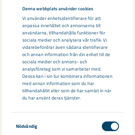
Denna webbplats använder cookies
Vi använder enhetsidentifierare för att
anpassa innehållet och annonserna till
användarna, tillhandahålla funktioner för
sociala medier och analysera vår trafik. Vi
vidarebefordrar även sådana identifierare
och annan information från din enhet till de
sociala medier och annons- och
analysföretag som vi samarbetar med.
Dessa kan i sin tur kombinera informationen
med annan information som du har
tillhandahållit eller som de har samlat in när
Sibirien-området i gamla Kiruna
du har använt deras tjänster.
centrum avvecklas under 2026
Under sommaren 2026 fortsätter avveckling av fastigheter i
Samtyckesval
gamla Kiruna centrum på grund av den pågående gruvdriften
Nödvändig
– bland annat ...