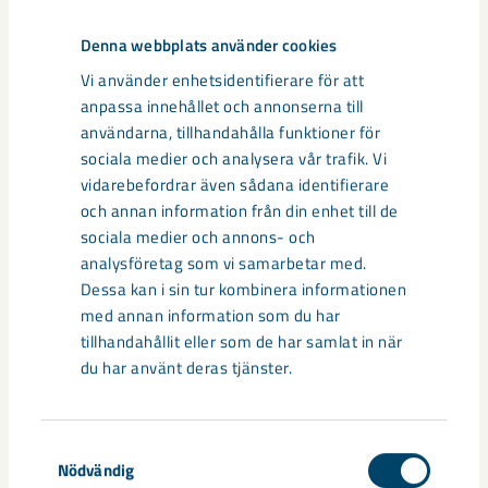
Denna webbplats använder cookies
Vi använder enhetsidentifierare för att
anpassa innehållet och annonserna till
användarna, tillhandahålla funktioner för
sociala medier och analysera vår trafik. Vi
vidarebefordrar även sådana identifierare
och annan information från din enhet till de
sociala medier och annons- och
analysföretag som vi samarbetar med.
Dessa kan i sin tur kombinera informationen
med annan information som du har
tillhandahållit eller som de har samlat in när
Sibirien-området i gamla Kiruna
du har använt deras tjänster.
centrum avvecklas under 2026
Samtyckesval
Under sommaren 2026 fortsätter avveckling av fastigheter i
Nödvändig
gamla Kiruna centrum på grund av den pågående gruvdriften