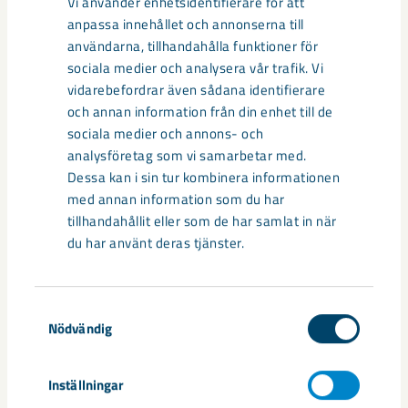
Vi använder enhetsidentifierare för att
anpassa innehållet och annonserna till
användarna, tillhandahålla funktioner för
sociala medier och analysera vår trafik. Vi
vidarebefordrar även sådana identifierare
och annan information från din enhet till de
sociala medier och annons- och
analysföretag som vi samarbetar med.
Sibirien-området i gamla Kiruna
Dessa kan i sin tur kombinera informationen
med annan information som du har
centrum avvecklas under 2026
tillhandahållit eller som de har samlat in när
du har använt deras tjänster.
Under sommaren 2026 fortsätter avveckling av fastigheter i
gamla Kiruna centrum på grund av den pågående gruvdriften
– bland annat ...
Samtyckesval
Nödvändig
Inställningar