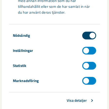
med annan information som du har
tillhandahållit eller som de har samlat in när
du har använt deras tjänster.
Samtyckesval
Nödvändig
Handbollstalanger upptäckte en
Inställningar
annan sida av Kiruna
Kirunaborna fick under helgen uppleva handboll på hög nivå
Statistik
när ungdomslandslag från Sverige, Norge, Portugal och
Spanien möttes i Scandiberico ...
Marknadsföring
Visa detaljer