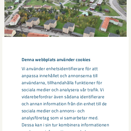
Denna webbplats använder cookies
Sibirien-området i gamla Kiruna
Vi använder enhetsidentifierare för att
centrum avvecklas under 2026
anpassa innehållet och annonserna till
användarna, tillhandahålla funktioner för
Under sommaren 2026 fortsätter avveckling av fastigheter i
sociala medier och analysera vår trafik. Vi
gamla Kiruna centrum på grund av den pågående gruvdriften
vidarebefordrar även sådana identifierare
– bland annat ...
och annan information från din enhet till de
sociala medier och annons- och
analysföretag som vi samarbetar med.
Dessa kan i sin tur kombinera informationen