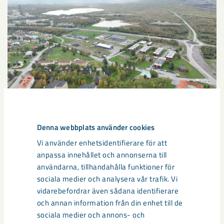
Denna webbplats använder cookies
Vi använder enhetsidentifierare för att
anpassa innehållet och annonserna till
Sibirien-området i gamla Kiruna
användarna, tillhandahålla funktioner för
centrum avvecklas under 2026
sociala medier och analysera vår trafik. Vi
vidarebefordrar även sådana identifierare
Under sommaren 2026 fortsätter avveckling av fastigheter i
och annan information från din enhet till de
gamla Kiruna centrum på grund av den pågående gruvdriften
sociala medier och annons- och
– bland annat ...