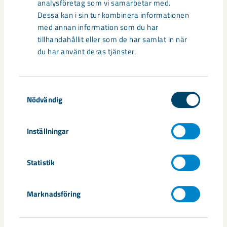
analysföretag som vi samarbetar med.
Dessa kan i sin tur kombinera informationen
med annan information som du har
tillhandahållit eller som de har samlat in när
du har använt deras tjänster.
Samtyckesval
Nödvändig
Inställningar
Handbollstalanger upptäckte en
annan sida av Kiruna
Statistik
Kirunaborna fick under helgen uppleva handboll på hög nivå
Marknadsföring
när ungdomslandslag från Sverige, Norge, Portugal och
Spanien möttes i Scandiberico ...