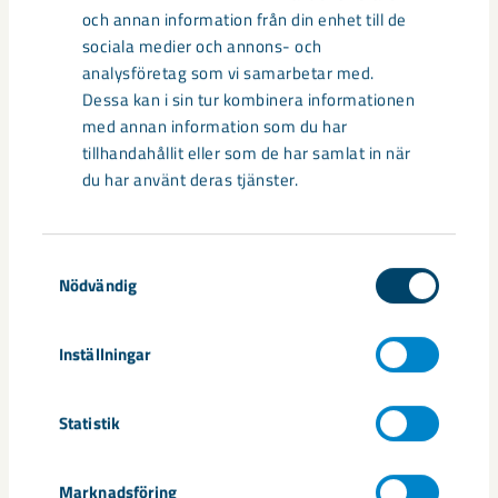
centrum avvecklas under 2026
och annan information från din enhet till de
sociala medier och annons- och
Under sommaren 2026 fortsätter avveckling av fastigheter i
analysföretag som vi samarbetar med.
gamla Kiruna centrum på grund av den pågående gruvdriften
Dessa kan i sin tur kombinera informationen
– bland annat ...
med annan information som du har
tillhandahållit eller som de har samlat in när
du har använt deras tjänster.
Samtyckesval
Nödvändig
Inställningar
Statistik
Handbollstalanger upptäckte en
annan sida av Kiruna
Marknadsföring