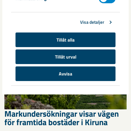
Kirunaborna fick under helgen uppleva handboll på hög nivå
när ungdomslandslag från Sverige, Norge, Portugal och
Visa detaljer
Spanien möttes i Scandiberico ...
Tillåt alla
Tillåt urval
Avvisa
Markundersökningar visar vägen
för framtida bostäder i Kiruna