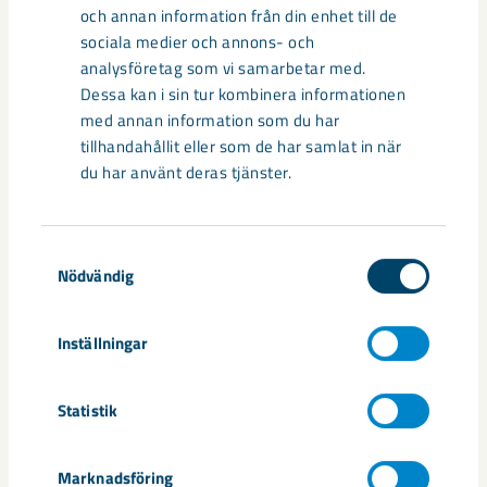
centrum avvecklas under 2026
och annan information från din enhet till de
sociala medier och annons- och
Under sommaren 2026 fortsätter avveckling av fastigheter i
analysföretag som vi samarbetar med.
gamla Kiruna centrum på grund av den pågående gruvdriften
Dessa kan i sin tur kombinera informationen
– bland annat ...
med annan information som du har
tillhandahållit eller som de har samlat in när
du har använt deras tjänster.
Samtyckesval
Nödvändig
Inställningar
Statistik
Handbollstalanger upptäckte en
annan sida av Kiruna
Marknadsföring