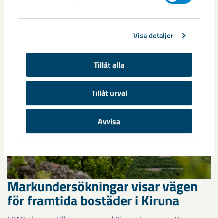
Kirunaborna fick under helgen uppleva handboll på hög nivå
när ungdomslandslag från Sverige, Norge, Portugal och
Visa detaljer
Spanien möttes i Scandiberico ...
Tillåt alla
Tillåt urval
Avvisa
Markundersökningar visar vägen
för framtida bostäder i Kiruna