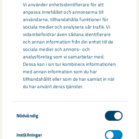
Vi använder enhetsidentifierare för att
anpassa innehållet och annonserna till
användarna, tillhandahålla funktioner för
sociala medier och analysera vår trafik. Vi
vidarebefordrar även sådana identifierare
och annan information från din enhet till de
sociala medier och annons- och
analysföretag som vi samarbetar med.
Dessa kan i sin tur kombinera informationen
Sibirien-området i gamla Kiruna
med annan information som du har
centrum avvecklas under 2026
tillhandahållit eller som de har samlat in när
du har använt deras tjänster.
Under sommaren 2026 fortsätter avveckling av fastigheter i
gamla Kiruna centrum på grund av den pågående gruvdriften
– bland annat ...
Samtyckesval
Nödvändig
Inställningar