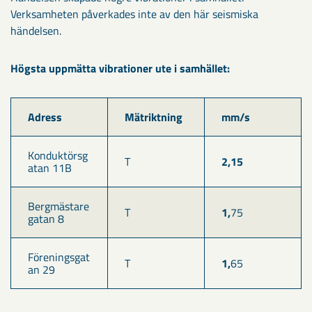
Verksamheten påverkades inte av den här seismiska
händelsen.
Högsta uppmätta vibrationer ute i samhället:
Adress
Mätriktning
mm/s
Konduktörsg
T
2,15
atan 11B
Bergmästare
T
1,
75
gatan 8
Föreningsgat
T
1,
65
an 29