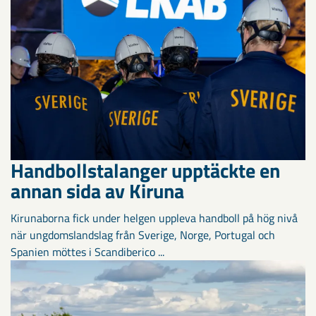
Handbollstalanger upptäckte en
annan sida av Kiruna
Kirunaborna fick under helgen uppleva handboll på hög nivå
när ungdomslandslag från Sverige, Norge, Portugal och
Spanien möttes i Scandiberico ...