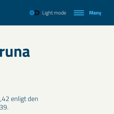
Light mode
Meny
iruna
,42 enligt den
.39.