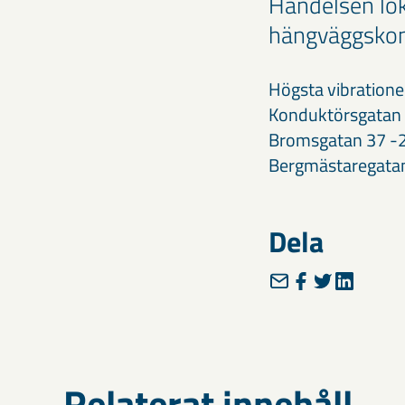
Händelsen lok
hängväggskont
Högsta vibrationer
Konduktörsgatan
Bromsgatan 37 -
Bergmästaregatan
Dela
Relaterat innehåll