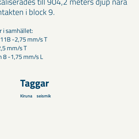
aliserades till 904,2 meters djup nära
akten i block 9.
 i samhället:
 11B -2,75 mm/s T
2,5 mm/s T
 8 -1,75 mm/s L
Taggar
Kiruna
seismik