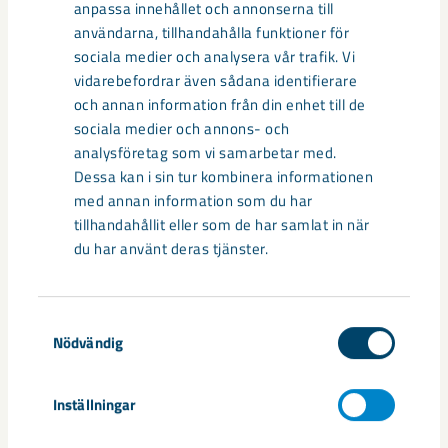
anpassa innehållet och annonserna till
användarna, tillhandahålla funktioner för
sociala medier och analysera vår trafik. Vi
vidarebefordrar även sådana identifierare
och annan information från din enhet till de
sociala medier och annons- och
analysföretag som vi samarbetar med.
Sibirien-området i gamla Kiruna
Dessa kan i sin tur kombinera informationen
centrum avvecklas under 2026
med annan information som du har
tillhandahållit eller som de har samlat in när
Under sommaren 2026 fortsätter avveckling av fastigheter i
du har använt deras tjänster.
gamla Kiruna centrum på grund av den pågående gruvdriften
– bland annat ...
Samtyckesval
Nödvändig
Inställningar