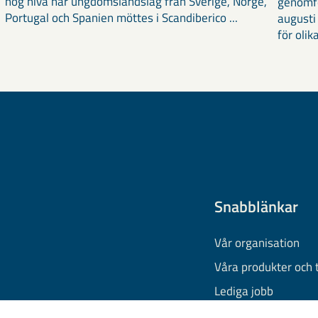
hög nivå när ungdomslandslag från Sverige, Norge,
genomf
Portugal och Spanien möttes i Scandiberico ...
augusti
för olika
Snabblänkar
Vår organisation
Våra produkter och 
Lediga jobb
Finansiell informati