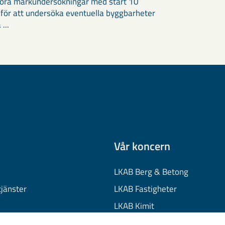
öra markundersökningar med start 10
 för att undersöka eventuella byggbarheter
 ...
Vår koncern
LKAB Berg & Betong
tjänster
LKAB Fastigheter
LKAB Kimit
on
LKAB Mekaniska