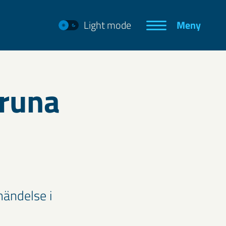
Light mode
Meny
iruna
händelse i