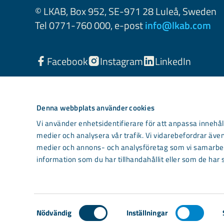
© LKAB, Box 952, SE-971 28 Luleå, Sweden
Tel 0771-760 000, e-post
info@lkab.com
Facebook
Instagram
LinkedIn
Denna webbplats använder cookies
Vi använder enhetsidentifierare för att anpassa innehåll
medier och analysera vår trafik. Vi vidarebefordrar även
medier och annons- och analysföretag som vi samarbet
information som du har tillhandahållit eller som de har 
Light mode
Samtyckesval
Nödvändig
Inställningar