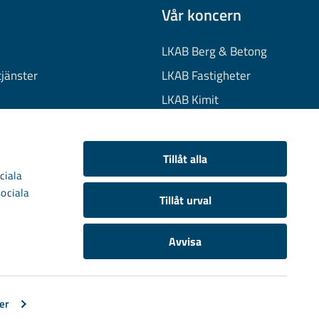
Vår koncern
LKAB Berg & Betong
tjänster
LKAB Fastigheter
LKAB Kimit
on
LKAB Mekaniska
onuppgifter
LKAB Minerals
Tillåt alla
kies
LKAB Wassara
ciala
sociala
Samhällsutveckling
Tillåt urval
Avvisa
er