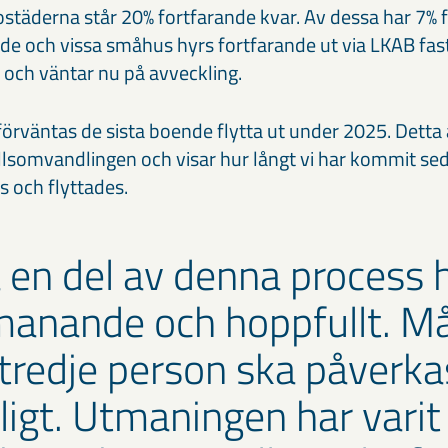
bostäderna står 20% fortfarande kvar. Av dessa har 7% 
nde och vissa småhus hyrs fortfarande ut via LKAB fast
s och väntar nu på avveckling.
 förväntas de sista boende flytta ut under 2025. Detta ä
llsomvandlingen och visar hur långt vi har kommit se
 och flyttades.
 en del av denna process h
anande och hoppfullt. Må
 tredje person ska påverkas
igt. Utmaningen har varit a