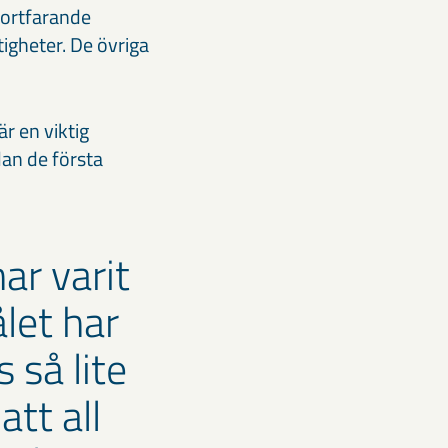
fortfarande
igheter. De övriga
r en viktig
dan de första
ar varit
let har
 så lite
tt all