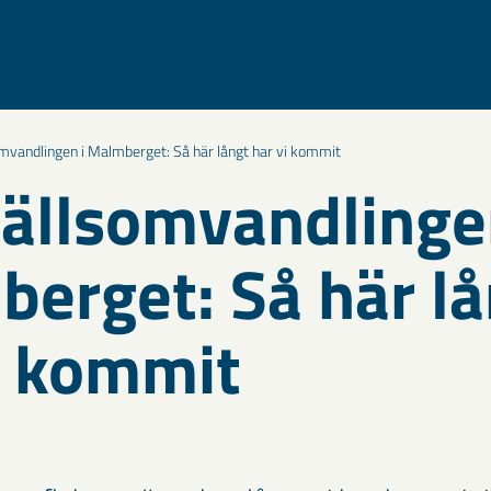
vandlingen i Malmberget: Så här långt har vi kommit
llsomvandlinge
erget: Så här lå
i kommit