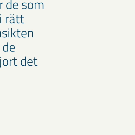
ör de som
 rätt
nsikten
r de
ort det