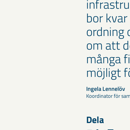
infrastru
bor kvar 
ordning 
om att de
många fi
möjligt f
Ingela Lennelöv
Koordinator för sa
Dela