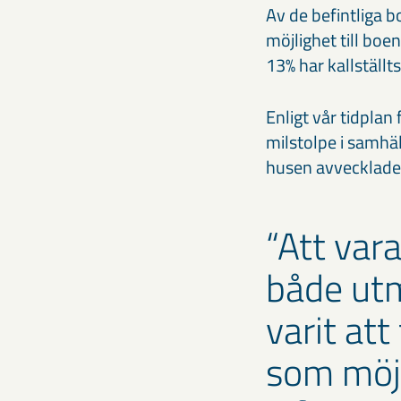
Av de befintliga 
möjlighet till boe
13% har kallställt
Enligt vår tidplan
milstolpe i samhä
husen avvecklades
Att vara
både utm
varit att
som möjl