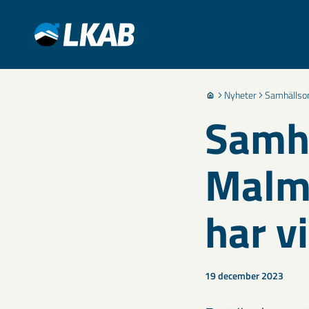
Nyheter
Samhällsom
Samhä
Malmb
har v
19 december 2023