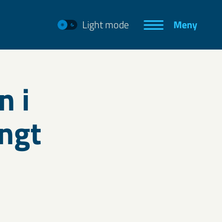
Light mode
Meny
n i
ngt