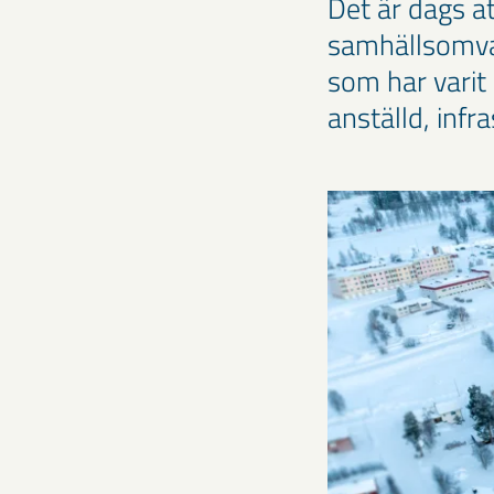
Det är dags at
samhällsomvand
som har varit
anställd, infr