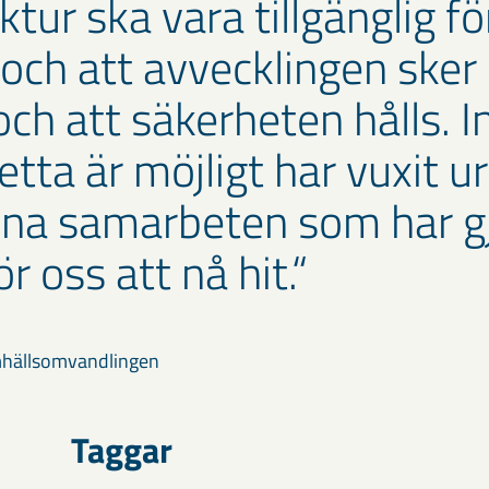
ktur ska vara tillgänglig f
och att avvecklingen sker i
och att säkerheten hålls. I
tta är möjligt har vuxit u
na samarbeten som har gj
ör oss att nå hit.
mhällsomvandlingen
Taggar