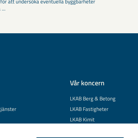
 för att undersöka eventuella byggbarheter
 ...
Vår koncern
LKAB Berg & Betong
tjänster
LKAB Fastigheter
LKAB Kimit
on
LKAB Mekaniska