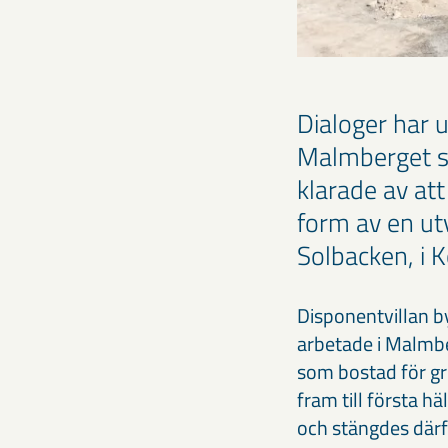
Dialoger har 
Malmberget sk
klarade av att
form av en ut
Solbacken, i K
Disponentvillan b
arbetade i Malmbe
som bostad för gr
fram till första h
och stängdes därf