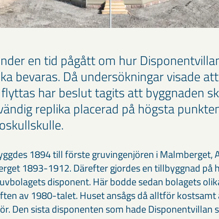
under en tid pågått om hur Disponentvillan
a bevaras. Då undersökningar visade att
 flyttas har beslut tagits att byggnaden sk
vändig replika placerad på högsta punkte
oskullskulle.
yggdes 1894 till förste gruvingenjören i Malmberget, 
rget 1893-1912. Därefter gjordes en tillbyggnad på h
uvbolagets disponent. Här bodde sedan bolagets olik
älften av 1980-talet. Huset ansågs då alltför kostsam
ör. Den sista disponenten som hade Disponentvillan 