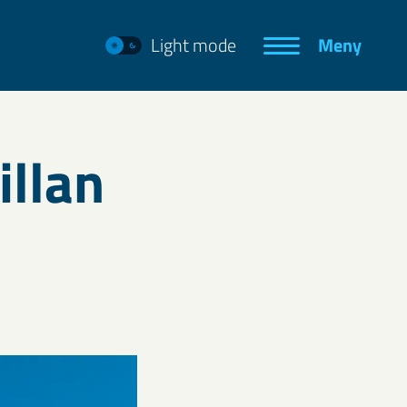
Light mode
Meny
illan