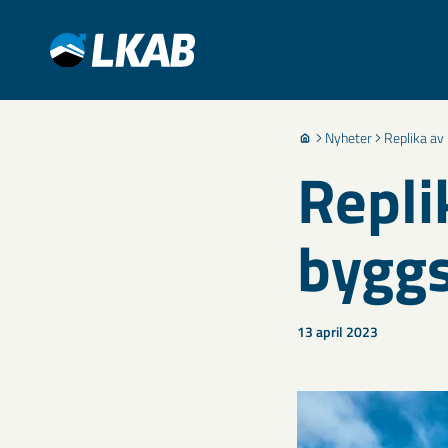
Nyheter
Replika av
Repli
byggs
13 april 2023