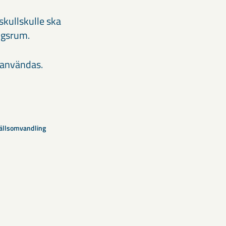
skullskulle ska
ngsrum.
ranvändas.
llsomvandling