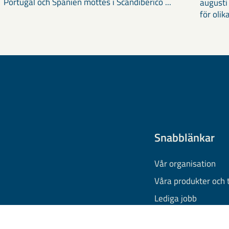
Portugal och Spanien möttes i Scandiberico ...
augusti
för olika
Snabblänkar
Vår organisation
Våra produkter och 
Lediga jobb
Finansiell informati