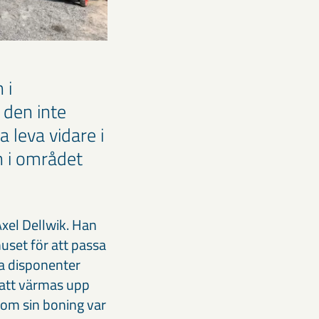
 i
 den inte
a leva vidare i
n i området
Axel Dellwik. Han
uset för att passa
a disponenter
t att värmas upp
som sin boning var