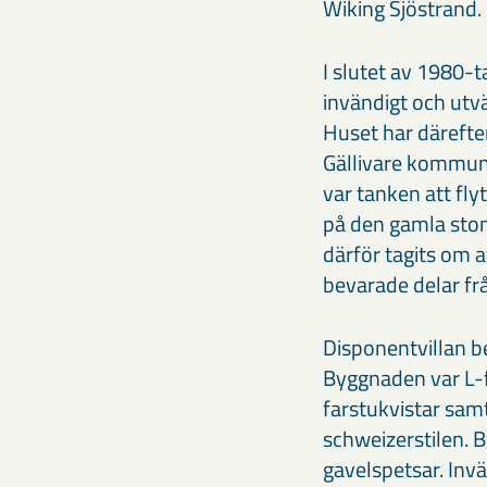
Wiking Sjöstrand.
I slutet av 1980-
invändigt och utvä
Huset har därefter
Gällivare kommun 
var tanken att fl
på den gamla stom
därför tagits om 
bevarade delar frå
Disponentvillan be
Byggnaden var L-
farstukvistar samt
schweizerstilen. 
gavelspetsar. Inv