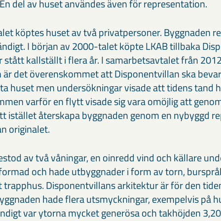
 En del av huset användes även för representation.
talet köptes huset av två privatpersoner. Byggnaden r
ndigt. I början av 2000-talet köpte LKAB tillbaka Disp
 stått kallställt i flera år. I samarbetsavtalet från 2
är det överenskommet att Disponentvillan ska bevar
ytta huset men undersökningar visade att tidens tand h
men varför en flytt visade sig vara omöjlig att genom
att istället återskapa byggnaden genom en nybyggd re
n originalet.
stod av två våningar, en oinredd vind och källare und
formad och hade utbyggnader i form av torn, bursprå
 trapphus. Disponentvillans arkitektur är för den tide
Byggnaden hade flera utsmyckningar, exempelvis på h
ändigt var ytorna mycket generösa och takhöjden 3,20