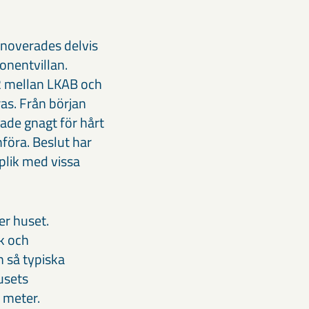
enoverades delvis
onentvillan.
012 mellan LKAB och
as. Från början
ade gnagt för hårt
föra. Beslut har
plik med vissa
er huset.
k och
n så typiska
usets
 meter.