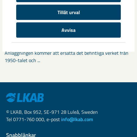
Tillåt urval
Avvisa
Nytt sovringsverk växer fram
Nu syns det hur LKAB:s nya sovringsverk successivt tar form.
Anläggningen kommer att ersätta det befintliga verket från
1950-talet och ...
© LKAB, Box 952, SE-971 28 Luleå, Sweden
Tel 0771-760 000, e-post
info@lkab.com
Snabblänkar