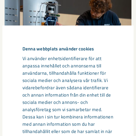
Denna webbplats använder cookies
Vi använder enhetsidentifierare för att
anpassa innehållet och annonserna till
användarna, tillhandahålla funktioner för
Så kan humanoida robotar öka
sociala medier och analysera vår trafik. Vi
säkerheten i framtidens gruva
vidarebefordrar även sådana identifierare
och annan information från din enhet till de
Utvecklingen av humanoida robotar, människoliknande
sociala medier och annons- och
robotar med armar och ben, går snabbt. I takt med att
analysföretag som vi samarbetar med.
tekniken blir alltmer avancerad ...
Dessa kan i sin tur kombinera informationen
med annan information som du har
tillhandahållit eller som de har samlat in när