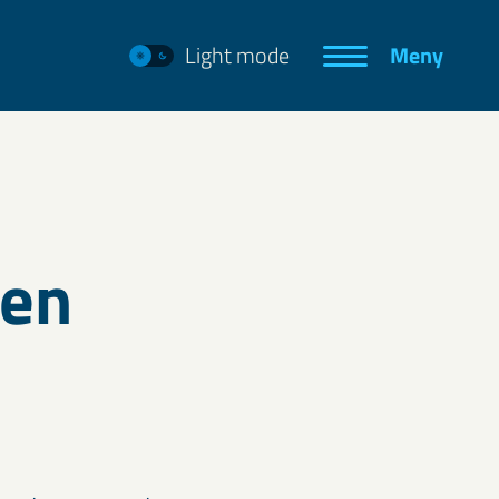
Light mode
Meny
den