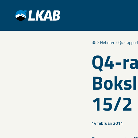
Nyheter
Q4-rappor
Q4-r
Boks
15/2 
14 februari 2011