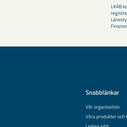
LKAB k
registre
Länssty
Finansi
Snabblänkar
Vår organisation
Våra produkter och 
Lediga jobb