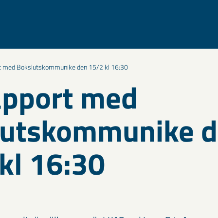
t med Bokslutskommunike den 15/2 kl 16:30
apport med
lutskommunike 
kl 16:30