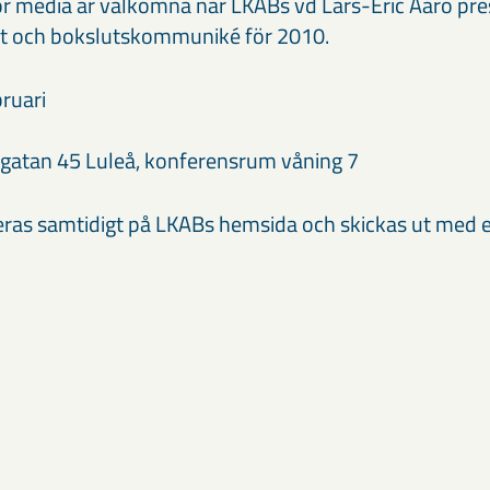
r media är välkomna när LKABs vd Lars-Eric Aaro pre
let och bokslutskommuniké för 2010.
bruari
sgatan 45 Luleå, konferensrum våning 7
ras samtidigt på LKABs hemsida och skickas ut med e-