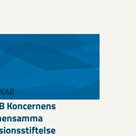
B Koncernens
mensamma
ionsstiftelse