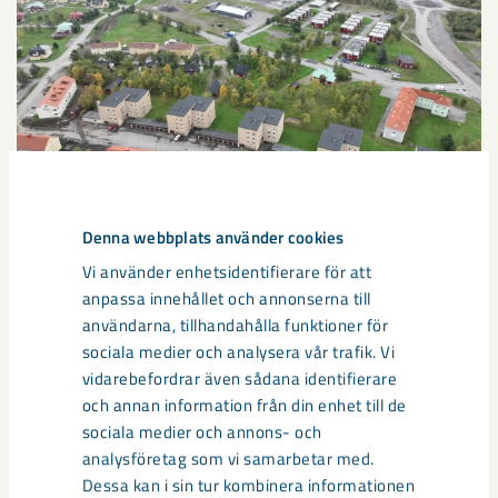
Denna webbplats använder cookies
Sibirien-området i gamla Kiruna
Vi använder enhetsidentifierare för att
centrum avvecklas under 2026
anpassa innehållet och annonserna till
användarna, tillhandahålla funktioner för
Under sommaren 2026 fortsätter avveckling av fastigheter i
sociala medier och analysera vår trafik. Vi
gamla Kiruna centrum på grund av den pågående gruvdriften
vidarebefordrar även sådana identifierare
– bland annat ...
och annan information från din enhet till de
sociala medier och annons- och
analysföretag som vi samarbetar med.
Dessa kan i sin tur kombinera informationen