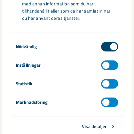
med annan information som du har
tillhandahållit eller som de har samlat in när
du har använt deras tjänster.
Samtyckesval
Nödvändig
Handbollstalanger upptäckte en
Inställningar
annan sida av Kiruna
Statistik
Kirunaborna fick under helgen uppleva handboll på hög nivå
när ungdomslandslag från Sverige, Norge, Portugal och
Spanien möttes i Scandiberico ...
Marknadsföring
Visa detaljer