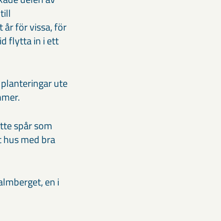
ill
år för vissa, för
 flytta in i ett
planteringar ute
mmer.
atte spår som
rnt hus med bra
almberget, en i