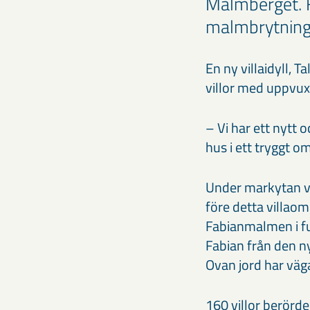
Malmberget. Fa
malmbrytningen
En ny villaidyll, 
villor med uppvu
– Vi har ett nytt 
hus i ett tryggt 
Under markytan v
före detta villaom
Fabianmalmen i ful
Fabian från den n
Ovan jord har väg
160 villor berörde