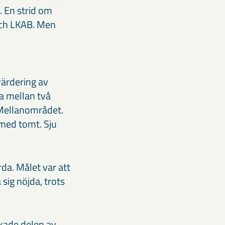
. En strid om
och LKAB. Men
värdering av
ja mellan två
 Mellanområdet.
 med tomt. Sju
a. Målet var att
sig nöjda, trots
kade delen av