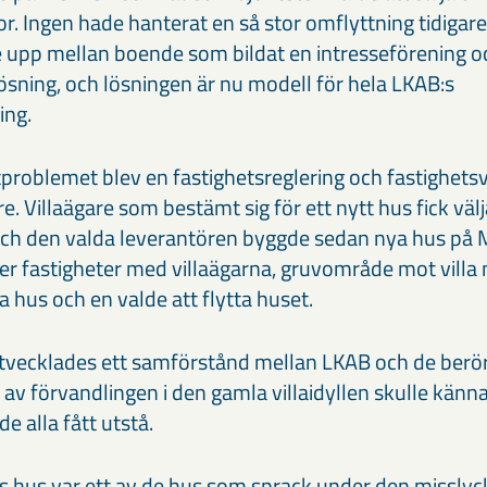
or. Ingen hade hanterat en så stor omflyttning tidigare
e upp mellan boende som bildat en intresseförening 
ösning, och lösningen är nu modell för hela LKAB:s
ing.
tproblemet blev en fastighetsreglering och fastighets
 Villaägare som bestämt sig för ett nytt hus fick väl
och den valda leverantören byggde sedan nya hus på
er fastigheter med villaägarna, gruvområde mot villa
a hus och en valde att flytta huset.
vecklades ett samförstånd mellan LKAB och de berörd
av förvandlingen i den gamla villaidyllen skulle känna 
e alla fått utstå.
s hus var ett av de hus som sprack under den misslyc