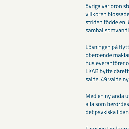
övriga var oron st
villkoren blossad
striden födde en l
samhällsomvandl
Lösningen på flyt
oberoende mäklare.
husleverantörer 
LKAB bytte däreft
sålde, 49 valde ny
Med en ny anda ut
alla som berördes 
det psykiska lidand
Familjen Lindborg