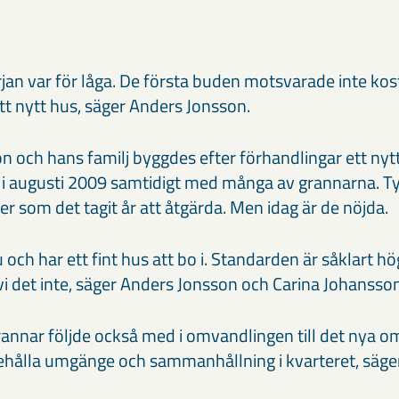
rjan var för låga. De första buden motsvarade inte ko
tt nytt hus, säger Anders Jonsson.
n och hans familj byggdes efter förhandlingar ett nytt
n i augusti 2009 samtidigt med många av grannarna. T
ter som det tagit år att åtgärda. Men idag är de nöjda.
u och har ett fint hus att bo i. Standarden är såklart h
vi det inte, säger Anders Jonsson och Carina Johansson
nnar följde också med i omvandlingen till det nya om
t behålla umgänge och sammanhållning i kvarteret, säge