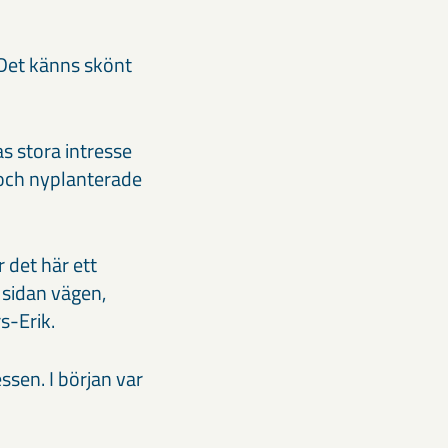
 Det känns skönt
as stora intresse
 och nyplanterade
r det här ett
 sidan vägen,
s-Erik.
sen. I början var