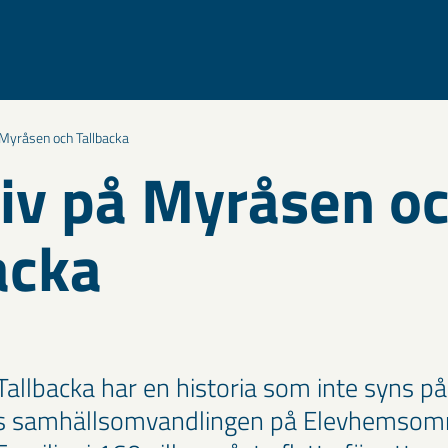
å Myråsen och Tallbacka
liv på Myråsen o
acka
allbacka har en historia som inte syns p
s samhällsomvandlingen på Elevhemsomr