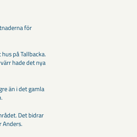
stnaderna för
 hus på Tallbacka.
yvärr hade det nya
ögre än i det gamla
.
rådet. Det bidrar
r Anders.