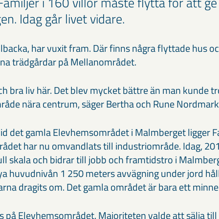
miljer i 160 villor måste flytta för att ge
. Idag går livet vidare.
Tallbacka, har vuxit fram. Där finns några flyttade hus
xna trädgårdar på Mellanområdet.
och bra liv här. Det blev mycket bättre än man kunde t
område nära centrum, säger Bertha och Rune Nordmark
id det gamla Elevhemsområdet i Malmberget ligger 
rådet har nu omvandlats till industriområde. Idag, 201
l skala och bidrar till jobb och framtidstro i Malmberge
ya huvudnivån 1 250 meters avvägning under jord håll
arna dragits om. Det gamla området är bara ett minne
s på Elevhemsområdet. Majoriteten valde att sälja til