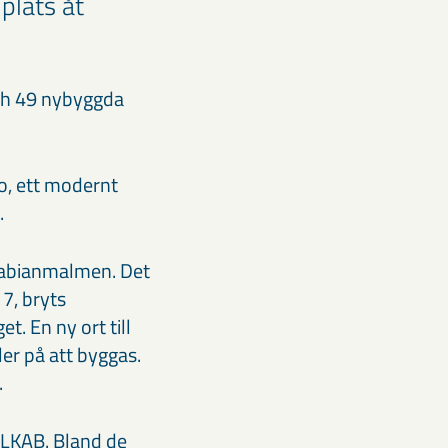
 plats åt
 och 49 nybyggda
ro, ett modernt
.
Fabianmalmen. Det
7, bryts
t. En ny ort till
er på att byggas.
.
l LKAB. Bland de