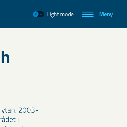
Light mode
Meny
ch
å ytan. 2003-
ådet i