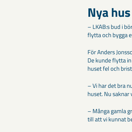
Nya hus
– LKAB:s bud i bö
flytta och bygga e
För Anders Jonsso
De kunde flytta i
huset fel och bris
– Vi har det bra n
huset. Nu saknar 
– Många gamla gra
till att vi kunna