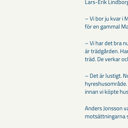
Lars-Erik Lindborg
– Vi bor ju kvar 
för en gammal Ma
– Vi har det bra n
är trädgården. Ha
träd. De verkar oc
– Det är lustigt. 
hyreshusområde. V
innan vi köpte hus
Anders Jonsson va
motsättningarna 