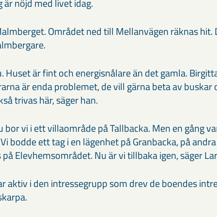
 är nöjd med livet idag.
i Malmberget. Området ned till Mellanvägen räknas hit.
lmbergare.
u. Huset är fint och energisnålare än det gamla. Birgitt
rarna är enda problemet, de vill gärna beta av buskar
kså trivas här, säger han.
Nu bor vi i ett villaområde på Tallbacka. Men en gång va
i bodde ett tag i en lägenhet på Granbacka, på andra
 på Elevhemsområdet. Nu är vi tillbaka igen, säger Lar
r aktiv i den intressegrupp som drev de boendes intres
skarpa.