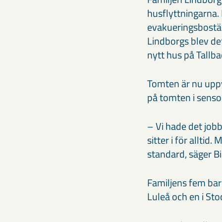
husflyttningarna. 
evakueringsbostäde
Lindborgs blev det 
nytt hus på Tallba
Tomten är nu uppv
på tomten i senso
– Vi hade det job
sitter i för alltid
standard, säger Bi
Familjens fem barn
Luleå och en i St