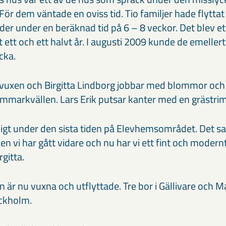
För dem väntade en oviss tid. Tio familjer hade flyttat t
r under en beräknad tid på 6 – 8 veckor. Det blev ett 
ett och ett halvt år. I augusti 2009 kunde de emellertid
cka.
uxen och Birgitta Lindborg jobbar med blommor och 
mmarkvällen. Lars Erik putsar kanter med en grästri
bigt under den sista tiden på Elevhemsområdet. Det s
. Men vi har gått vidare och nu har vi ett fint och mode
rgitta.
 är nu vuxna och utflyttade. Tre bor i Gällivare och M
ockholm.