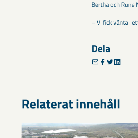
Bertha och Rune No
– Vi fick vänta i e
Dela
Relaterat innehåll