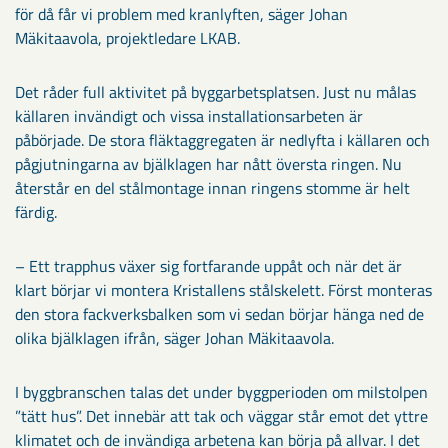
för då får vi problem med kranlyften, säger Johan
Mäkitaavola, projektledare LKAB.
Det råder full aktivitet på byggarbetsplatsen. Just nu målas
källaren invändigt och vissa installationsarbeten är
påbörjade. De stora fläktaggregaten är nedlyfta i källaren och
pågjutningarna av bjälklagen har nått översta ringen. Nu
återstår en del stålmontage innan ringens stomme är helt
färdig.
– Ett trapphus växer sig fortfarande uppåt och när det är
klart börjar vi montera Kristallens stålskelett. Först monteras
den stora fackverksbalken som vi sedan börjar hänga ned de
olika bjälklagen ifrån, säger Johan Mäkitaavola.
I byggbranschen talas det under byggperioden om milstolpen
”tätt hus”. Det innebär att tak och väggar står emot det yttre
klimatet och de invändiga arbetena kan börja på allvar. I det