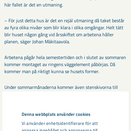
här fallet är det en utmaning.
– För just detta hus är det en rejäl utmaning då taket består
av fyra olika nivåer som blir klara i olika omgångar. Helt tätt
blir huset någon gång vid årsskiftet om arbetena håller
planen, säger Johan Mäkitaavola.
Arbetena pågår hela semestertiden och i slutet av sommaren
kommer montaget av ringens väggelement påbörjas. Då
kommer man på riktigt kunna se husets former.
Under sommarmånaderna kommer även stenskivorna till
fasaden att tas ut från utvalda stenbrott i Italien.
Dela
Denna webbplats använder cookies
Vi använder enhetsidentifierare för att
anpassa innehållet och annonserna till