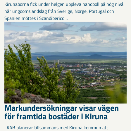
Kirunaborna fick under helgen uppleva handboll på hög nivå
när ungdomslandslag från Sverige, Norge, Portugal och
Spanien möttes i Scandiberico ...
Markundersökningar visar vägen
för framtida bostäder i Kiruna
LKAB planerar tillsammans med Kiruna kommun att