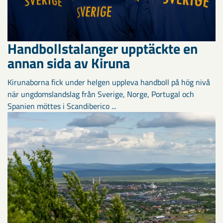
Handbollstalanger upptäckte en
annan sida av Kiruna
Kirunaborna fick under helgen uppleva handboll på hög nivå
när ungdomslandslag från Sverige, Norge, Portugal och
Spanien möttes i Scandiberico ...