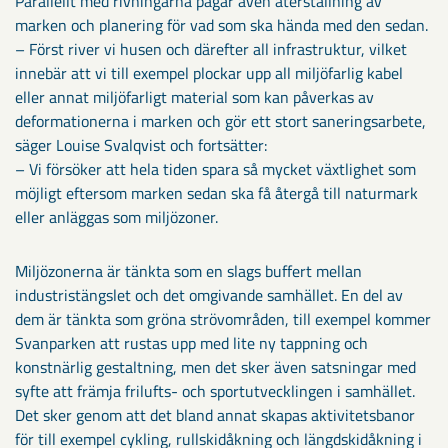
Parallellt med rivningarna pågår även återställning av
marken och planering för vad som ska hända med den sedan.
– Först river vi husen och därefter all infrastruktur, vilket
innebär att vi till exempel plockar upp all miljöfarlig kabel
eller annat miljöfarligt material som kan påverkas av
deformationerna i marken och gör ett stort saneringsarbete,
säger Louise Svalqvist och fortsätter:
– Vi försöker att hela tiden spara så mycket växtlighet som
möjligt eftersom marken sedan ska få återgå till naturmark
eller anläggas som miljözoner.
Miljözonerna är tänkta som en slags buffert mellan
industristängslet och det omgivande samhället. En del av
dem är tänkta som gröna strövområden, till exempel kommer
Svanparken att rustas upp med lite ny tappning och
konstnärlig gestaltning, men det sker även satsningar med
syfte att främja frilufts- och sportutvecklingen i samhället.
Det sker genom att det bland annat skapas aktivitetsbanor
för till exempel cykling, rullskidåkning och längdskidåkning i