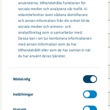
användarna, tillhandahålla funktioner för
sociala medier och analysera vår trafik. Vi
Johannes Panncentral 
Rivning
(Kostförsörjningen)
vidarebefordrar även sådana identifierare
och annan information från din enhet till de
sociala medier och annons- och
Lövberga
Rivning
analysföretag som vi samarbetar med.
Dessa kan i sin tur kombinera informationen
Ishallen
Rivning
med annan information som du har
tillhandahållit eller som de har samlat in när
Furuvägen 8, 9, Björkvägen 
du har använt deras tjänster.
Rivning
26 och Engelskavägen 16,18
Kv. Entitan (Focushuset)
Sanering och rivning
Samtyckesval
Nödvändig
Kv. Hackspetten
Sanering och rivning
Inställningar
Kv. Havsörnen
Sanering och rivning
Statistik