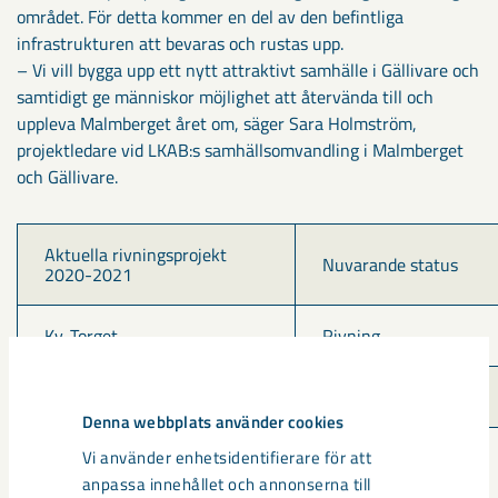
området. För detta kommer en del av den befintliga
infrastrukturen att bevaras och rustas upp.
– Vi vill bygga upp ett nytt attraktivt samhälle i Gällivare och
samtidigt ge människor möjlighet att återvända till och
uppleva Malmberget året om, säger Sara Holmström,
projektledare vid LKAB:s samhällsomvandling i Malmberget
och Gällivare.
Aktuella rivningsprojekt 
Nuvarande status
2020-2021
Kv. Torget
Rivning
Kv. Krassen
Rivning
Denna webbplats använder cookies
Puoitak- och krokvägen 
Vi använder enhetsidentifierare för att
Rivning
samt Gruvmuseet
anpassa innehållet och annonserna till