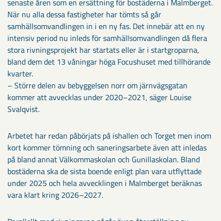
senaste åren som en ersättning för bostäderna i Malmberget.
När nu alla dessa fastigheter har tömts så går
samhällsomvandlingen in i en ny fas. Det innebär att en ny
intensiv period nu inleds för samhällsomvandlingen då flera
stora rivningsprojekt har startats eller är i startgroparna,
bland dem det 13 våningar höga Focushuset med tillhörande
kvarter.
– Större delen av bebyggelsen norr om järnvägsgatan
kommer att avvecklas under 2020–2021, säger Louise
Svalqvist.
Arbetet har redan påbörjats på ishallen och Torget men inom
kort kommer tömning och saneringsarbete även att inledas
på bland annat Välkommaskolan och Gunillaskolan. Bland
bostäderna ska de sista boende enligt plan vara utflyttade
under 2025 och hela avvecklingen i Malmberget beräknas
vara klart kring 2026–2027.