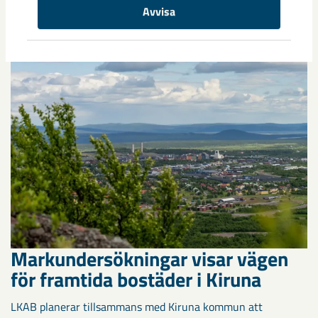
Kirunaborna fick under helgen uppleva handboll på hög nivå
Avvisa
när ungdomslandslag från Sverige, Norge, Portugal och
Spanien möttes i Scandiberico ...
Markundersökningar visar vägen
för framtida bostäder i Kiruna
LKAB planerar tillsammans med Kiruna kommun att