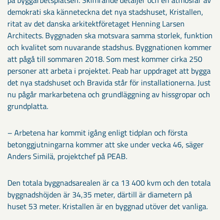
på byggarbetsplatsen. Skimrande detaljer och en atmosfär av
demokrati ska känneteckna det nya stadshuset, Kristallen,
ritat av det danska arkitektföretaget Henning Larsen
Architects. Byggnaden ska motsvara samma storlek, funktion
och kvalitet som nuvarande stadshus. Byggnationen kommer
att pågå till sommaren 2018. Som mest kommer cirka 250
personer att arbeta i projektet. Peab har uppdraget att bygga
det nya stadshuset och Bravida står för installationerna. Just
nu pågår markarbetena och grundläggning av hissgropar och
grundplatta.
– Arbetena har kommit igång enligt tidplan och första
betonggjutningarna kommer att ske under vecka 46, säger
Anders Similä, projektchef på PEAB.
Den totala byggnadsarealen är ca 13 400 kvm och den totala
byggnadshöjden är 34,35 meter, därtill är diametern på
huset 53 meter. Kristallen är en byggnad utöver det vanliga.